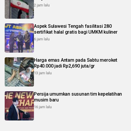
2 jam lalu
Aspek Sulawesi Tengah fasilitasi 280
sertifikat halal gratis bagi UMKM kuliner
6 jam lalu
Harga emas Antam pada Sabtu meroket
Rp40.000 jadi Rp2,690 juta/gr
13 jam lalu
Persija umumkan susunan tim kepelatihan
musim baru
16 jam lalu