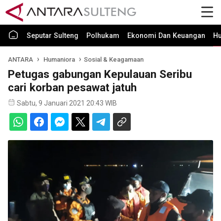
Seputar Sulteng
Polhukam
Ekonomi Dan Keuangan
H
ANTARA
Humaniora
Sosial & Keagamaan
Petugas gabungan Kepulauan Seribu
cari korban pesawat jatuh
Sabtu, 9 Januari 2021 20:43 WIB