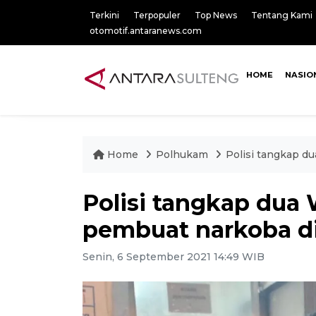
Terkini
Terpopuler
Top News
Tentang Kami
otomotif.antaranews.com
HOME
NASIO
Home
Polhukam
Polisi tangkap d
Polisi tangkap dua
pembuat narkoba d
Senin, 6 September 2021 14:49 WIB