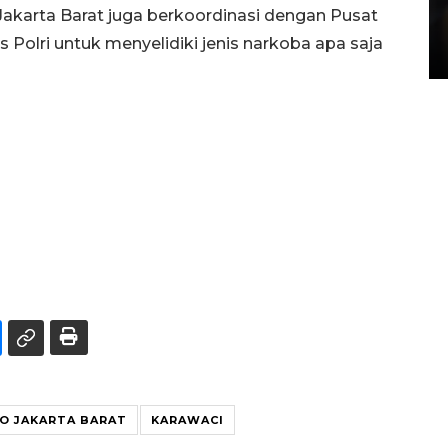
Layanan pembuatan SIM Baru
 Jakarta Barat juga berkoordinasi dengan Pusat
di Satpas Polresta Palu
 Polri untuk menyelidiki jenis narkoba apa saja
15 July 2026 14:08 WIB
O JAKARTA BARAT
KARAWACI