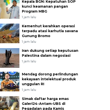
Kepala BGN: Kepatuhan SOP
kunci keamanan pangan
Program MBG
1 jam lalu
Kemenhut kerahkan operasi
terpadu atasi karhutla savana
Gunung Bromo
1 jam lalu
Iran dukung setiap keputusan
Palestina dalam negosiasi
1 jam lalu
Mendag dorong perlindungan
kekayaan intelektual produk
unggulan RI
1 jam lalu
Simak daftar harga emas
Galeri24-Antam-UBS di
Pegadaian pada Kamis