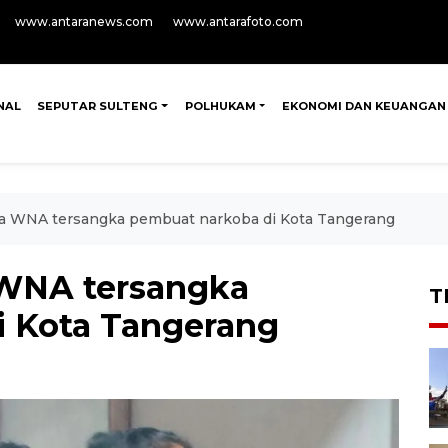
www.antaranews.com
www.antarafoto.com
NAL
SEPUTAR SULTENG
POLHUKAM
EKONOMI DAN KEUANGAN
ua WNA tersangka pembuat narkoba di Kota Tangerang
 WNA tersangka
T
i Kota Tangerang