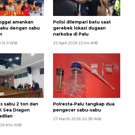
nggai amankan
Polisi dilempari batu saat
laku dengan sabu
gerebek lokasi dugaan
am
narkoba di Palu
 14:11 WIB
22 April 2026 22:04 WIB
us sabu 2 ton dan
Polresta-Palu tangkap dua
K Sea Dragon
pengecer sabu-sabu
adilan
27 March 2026 20:38 WIB
26 6:54 WIB