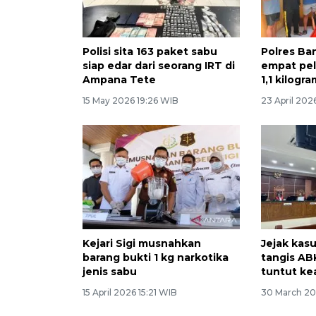
Polisi sita 163 paket sabu
Polres Ba
siap edar dari seorang IRT di
empat pe
Ampana Tete
1,1 kilogr
15 May 2026 19:26 WIB
23 April 2026
Kejari Sigi musnahkan
Jejak kas
barang bukti 1 kg narkotika
tangis AB
jenis sabu
tuntut ke
15 April 2026 15:21 WIB
30 March 20