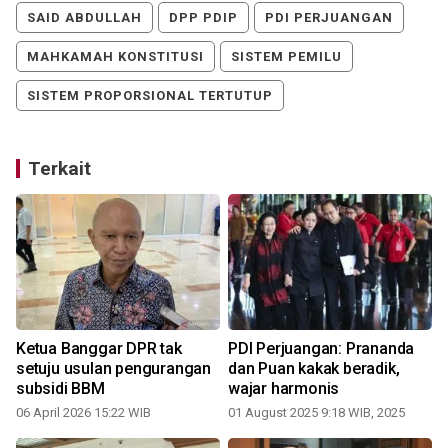
SAID ABDULLAH
DPP PDIP
PDI PERJUANGAN
MAHKAMAH KONSTITUSI
SISTEM PEMILU
SISTEM PROPORSIONAL TERTUTUP
Terkait
Ketua Banggar DPR tak
PDI Perjuangan: Prananda
setuju usulan pengurangan
dan Puan kakak beradik,
subsidi BBM
wajar harmonis
06 April 2026 15:22 WIB
01 August 2025 9:18 WIB, 2025
0