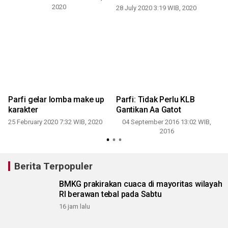
2020
28 July 2020 3:19 WIB, 2020
k
Parfi gelar lomba make up
Parfi: Tidak Perlu KLB
karakter
Gantikan Aa Gatot
25 February 2020 7:32 WIB, 2020
04 September 2016 13:02 WIB,
-
2016
Berita Terpopuler
BMKG prakirakan cuaca di mayoritas wilayah
RI berawan tebal pada Sabtu
16 jam lalu