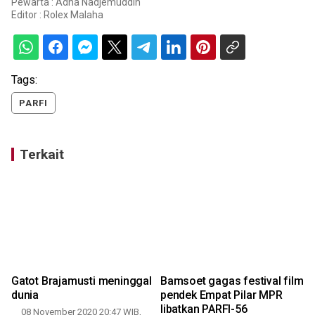
Pewarta : Adha Nadjemuddin
Editor :
Rolex Malaha
Tags:
PARFI
Terkait
Gatot Brajamusti meninggal
Bamsoet gagas festival film
dunia
pendek Empat Pilar MPR
t
libatkan PARFI-56
08 November 2020 20:47 WIB,