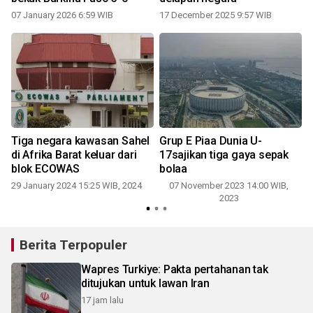
07 January 2026 6:59 WIB
17 December 2025 9:57 WIB
0
Tiga negara kawasan Sahel
Grup E Piaa Dunia U-
di Afrika Barat keluar dari
17sajikan tiga gaya sepak
blok ECOWAS
bolaa
29 January 2024 15:25 WIB, 2024
07 November 2023 14:00 WIB,
2023
Berita Terpopuler
Wapres Turkiye: Pakta pertahanan tak
ditujukan untuk lawan Iran
17 jam lalu