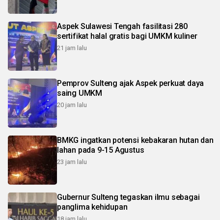
Aspek Sulawesi Tengah fasilitasi 280
sertifikat halal gratis bagi UMKM kuliner
21 jam lalu
Pemprov Sulteng ajak Aspek perkuat daya
saing UMKM
20 jam lalu
BMKG ingatkan potensi kebakaran hutan dan
lahan pada 9-15 Agustus
23 jam lalu
Gubernur Sulteng tegaskan ilmu sebagai
panglima kehidupan
18 jam lalu