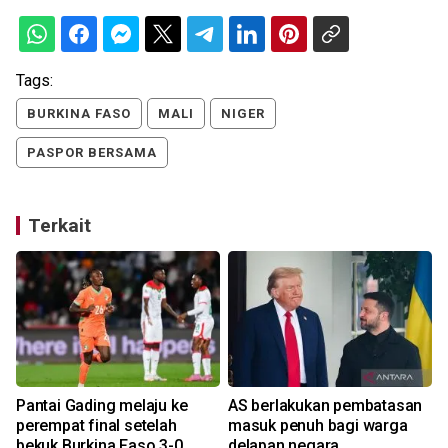
Tags:
BURKINA FASO
MALI
NIGER
PASPOR BERSAMA
Terkait
Pantai Gading melaju ke
AS berlakukan pembatasan
perempat final setelah
masuk penuh bagi warga
bekuk Burkina Faso 3-0
delapan negara