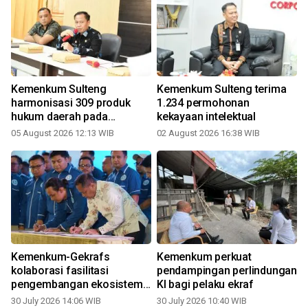
Kemenkum Sulteng
Kemenkum Sulteng terima
harmonisasi 309 produk
1.234 permohonan
hukum daerah pada
kekayaan intelektual
d
semester I
05 August 2026 12:13 WIB
02 August 2026 16:38 WIB
Kemenkum-Gekrafs
Kemenkum perkuat
kolaborasi fasilitasi
pendampingan perlindungan
pengembangan ekosistem
KI bagi pelaku ekraf
ekonomi kreatif
30 July 2026 14:06 WIB
30 July 2026 10:40 WIB