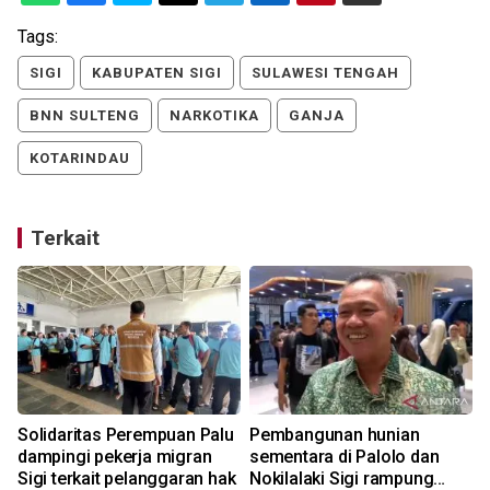
Tags:
SIGI
KABUPATEN SIGI
SULAWESI TENGAH
BNN SULTENG
NARKOTIKA
GANJA
KOTARINDAU
Terkait
Solidaritas Perempuan Palu
Pembangunan hunian
dampingi pekerja migran
sementara di Palolo dan
Sigi terkait pelanggaran hak
Nokilalaki Sigi rampung