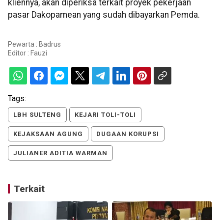
kliennya, akan diperiksa terkait proyek pekerjaan
pasar Dakopamean yang sudah dibayarkan Pemda.
Pewarta : Badrus
Editor :
Fauzi
Tags:
LBH SULTENG
KEJARI TOLI-TOLI
KEJAKSAAN AGUNG
DUGAAN KORUPSI
JULIANER ADITIA WARMAN
Terkait