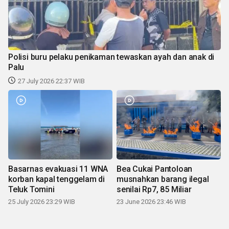
Polisi buru pelaku penikaman tewaskan ayah dan anak di
Palu
27 July 2026 22:37 WIB
Basarnas evakuasi 11 WNA
Bea Cukai Pantoloan
korban kapal tenggelam di
musnahkan barang ilegal
Teluk Tomini
senilai Rp7, 85 Miliar
25 July 2026 23:29 WIB
23 June 2026 23:46 WIB