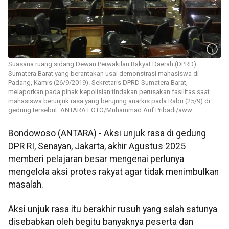
Suasana ruang sidang Dewan Perwakilan Rakyat Daerah (DPRD)
Sumatera Barat yang berantakan usai demonstrasi mahasiswa di
Padang, Kamis (26/9/2019). Sekretaris DPRD Sumatera Barat,
melaporkan pada pihak kepolisian tindakan perusakan fasilitas saat
mahasiswa berunjuk rasa yang berujung anarkis pada Rabu (25/9) di
gedung tersebut. ANTARA FOTO/Muhammad Arif Pribadi/aww.
Bondowoso (ANTARA) - Aksi unjuk rasa di gedung
DPR RI, Senayan, Jakarta, akhir Agustus 2025
memberi pelajaran besar mengenai perlunya
mengelola aksi protes rakyat agar tidak menimbulkan
masalah.
Aksi unjuk rasa itu berakhir rusuh yang salah satunya
disebabkan oleh begitu banyaknya peserta dan