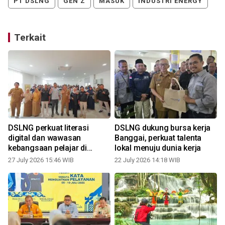
PT DSLNG
GEN Z
MASUK
INDUSTRI ENERGY
Terkait
DSLNG perkuat literasi
DSLNG dukung bursa kerja
digital dan wawasan
Banggai, perkuat talenta
kebangsaan pelajar di
lokal menuju dunia kerja
Banggai
27 July 2026 15:46 WIB
22 July 2026 14:18 WIB
1