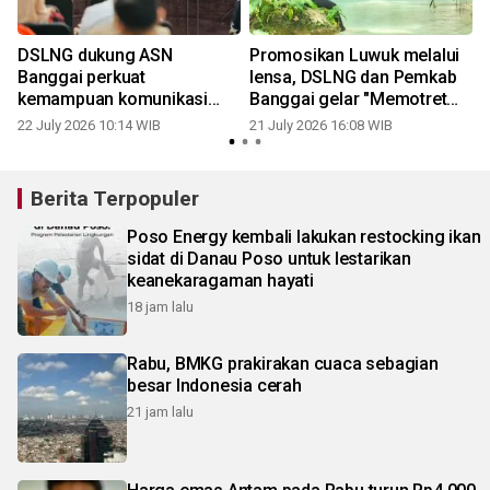
DSLNG dukung ASN
Promosikan Luwuk melalui
Banggai perkuat
lensa, DSLNG dan Pemkab
kemampuan komunikasi
Banggai gelar "Memotret
publik
Kota"
22 July 2026 10:14 WIB
21 July 2026 16:08 WIB
0
Berita Terpopuler
Poso Energy kembali lakukan restocking ikan
sidat di Danau Poso untuk lestarikan
keanekaragaman hayati
18 jam lalu
Rabu, BMKG prakirakan cuaca sebagian
besar Indonesia cerah
21 jam lalu