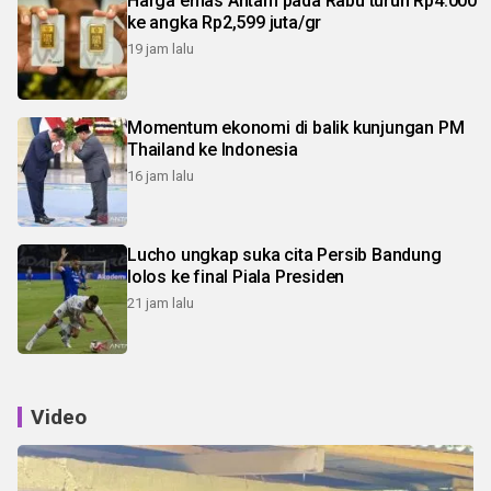
Harga emas Antam pada Rabu turun Rp4.000
ke angka Rp2,599 juta/gr
19 jam lalu
Momentum ekonomi di balik kunjungan PM
Thailand ke Indonesia
16 jam lalu
Lucho ungkap suka cita Persib Bandung
lolos ke final Piala Presiden
21 jam lalu
Video