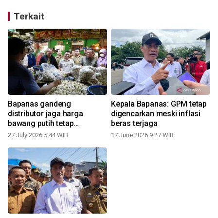
Terkait
Bapanas gandeng
Kepala Bapanas: GPM tetap
distributor jaga harga
digencarkan meski inflasi
bawang putih tetap
beras terjaga
terkendali
27 July 2026 5:44 WIB
17 June 2026 9:27 WIB
1