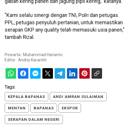
gabah kering panen dan jagung pipil kering," katanya.
"Kami selalu sinergi dengan TNI, Polri dan petugas
PPL, petugas penyuluh pertanian, untuk memastikan
serapan GKP any quality telah memasuki usia panen,"
tambah Rizal.
Pewarta : Muhammad Harianto
Editor :
Andriy Karantiti
Tags:
KEPALA BAPANAS
ANDI AMRAN SULAIMAN
MENTAN
BAPANAS
EKSPOR
SERAPAN DALAM NEGERI