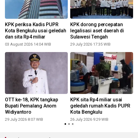
a
KPK periksa Kadis PUPR
KPK dorong percepatan
Kota Bengkulu usai geledah
legalisasi aset daerah di
dan sita Rp4 miliar
Sulawesi Tengah
03 August 2026 14:04 WIB
29 July 2026 17:35 WIB
2
OTT ke-18, KPK tangkap
KPK sita Rp4 miliar usai
Bupati Pemalang Anom
geledah rumah Kadis PUPR
Widiyantoro
Kota Bengkulu
29 July 2026 8:07 WIB
26 July 2026 9:29 WIB
1