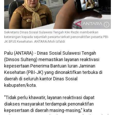
Sekretaris Dinas Sosial Sulawesi Tengah Kiki Rezki memberikan
keterangan kepada sejumlah pewarta terkait penonaktifan peserta PBI-
JK BPJS Kesehatan. ANTARA/Moh Izfaldi
Palu (ANTARA) - Dinas Sosial Sulawesi Tengah
(Dinsos Sulteng) memastikan layanan reaktivasi
kepesertaan Penerima Bantuan Iuran Jaminan
Kesehatan (PBI-JK) yang dinonaktifkan terbuka di
daerah di seluruh kantor Dinas Sosial
kabupaten/kota.
"Tidak perlu khawatir, layanan reaktivasi dapat
diakses masyarakat terdampak penonaktifan
kepesertaan di daerah masing-masing," kata