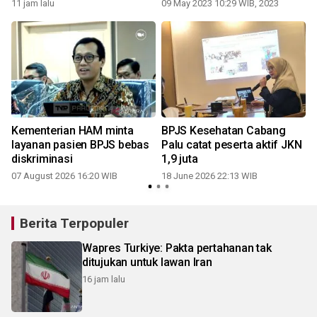
Sulawesi Tengah
11 jam lalu
09 May 2023 10:29 WIB, 2023
0
n
Kementerian HAM minta
BPJS Kesehatan Cabang
layanan pasien BPJS bebas
Palu catat peserta aktif JKN
diskriminasi
1,9 juta
07 August 2026 16:20 WIB
18 June 2026 22:13 WIB
Berita Terpopuler
Wapres Turkiye: Pakta pertahanan tak
ditujukan untuk lawan Iran
16 jam lalu