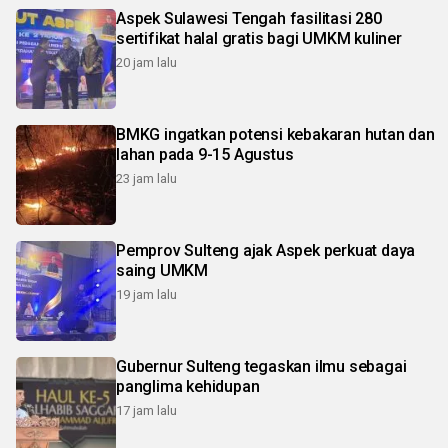
Aspek Sulawesi Tengah fasilitasi 280
sertifikat halal gratis bagi UMKM kuliner
20 jam lalu
BMKG ingatkan potensi kebakaran hutan dan
lahan pada 9-15 Agustus
23 jam lalu
Pemprov Sulteng ajak Aspek perkuat daya
saing UMKM
19 jam lalu
Gubernur Sulteng tegaskan ilmu sebagai
panglima kehidupan
17 jam lalu