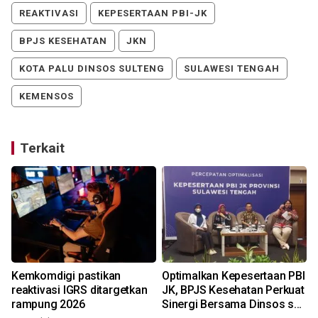
REAKTIVASI
KEPESERTAAN PBI-JK
BPJS KESEHATAN
JKN
KOTA PALU DINSOS SULTENG
SULAWESI TENGAH
KEMENSOS
Terkait
Kemkomdigi pastikan
Optimalkan Kepesertaan PBI
reaktivasi IGRS ditargetkan
JK, BPJS Kesehatan Perkuat
rampung 2026
Sinergi Bersama Dinsos se-