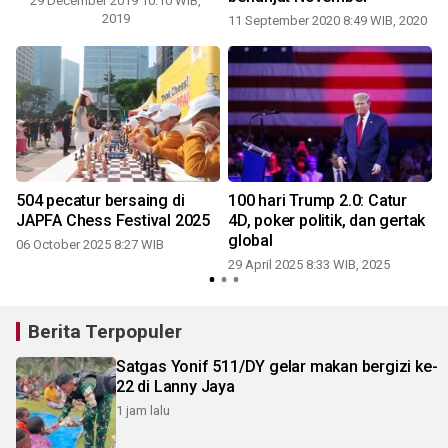
29 December 2019 10:10 WIB,
2019
11 September 2020 8:49 WIB, 2020
2
504 pecatur bersaing di
100 hari Trump 2.0: Catur
JAPFA Chess Festival 2025
4D, poker politik, dan gertak
global
06 October 2025 8:27 WIB
29 April 2025 8:33 WIB, 2025
Berita Terpopuler
Satgas Yonif 511/DY gelar makan bergizi ke-
22 di Lanny Jaya
1 jam lalu