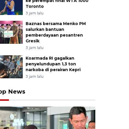
ke perempat final WTA 1000
Toronto
3 jam lalu
Baznas bersama Menko PM
salurkan bantuan
pemberdayaan pesantren
Gresik
3 jam lalu
Koarmada RI gagalkan
penyelundupan 1,3 ton
narkoba di perairan Kepri
3 jam lalu
op News