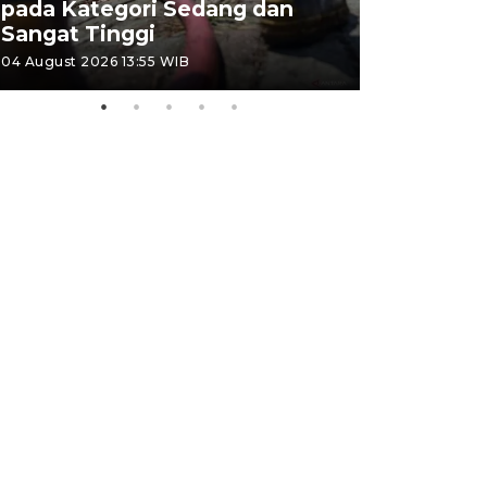
pada Kategori Sedang dan
Penjuala
Sangat Tinggi
Kemerdek
04 August 2026 13:55 WIB
03 August 202