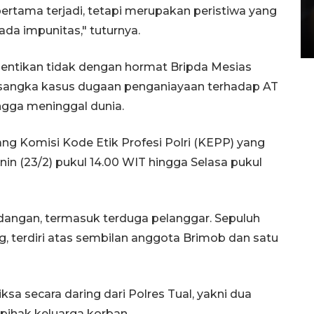
Layanan pembuatan SIM Baru
pertama terjadi, tetapi merupakan peristiwa yang
di Satpas Polresta Palu
 ada impunitas," tuturnya.
15 July 2026 14:08 WIB
entikan tidak dengan hormat Bripda Mesias
ersangka kasus dugaan penganiayaan terhadap AT
ngga meninggal dunia.
ang Komisi Kode Etik Profesi Polri (KEPP) yang
nin (23/2) pukul 14.00 WIT hingga Selasa pukul
idangan, termasuk terduga pelanggar. Sepuluh
g, terdiri atas sembilan anggota Brimob dan satu
ksa secara daring dari Polres Tual, yakni dua
 pihak keluarga korban.