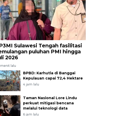
P3MI Sulawesi Tengah fasilitasi
emulangan puluhan PMI hingga
uli 2026
menit lalu
BPBD: Karhutla di Banggai
Kepulauan capai 72,4 Hektare
4 jam lalu
Taman Nasional Lore Lindu
perkuat mitigasi bencana
melalui teknologi data
6 jam lalu