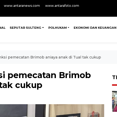
www.antaranews.com
www.antarafoto.com
NAL
SEPUTAR SULTENG
POLHUKAM
EKONOMI DAN KEUANGAN
si pemecatan Brimob aniaya anak di Tual tak cukup
i pemecatan Brimob
T
 tak cukup