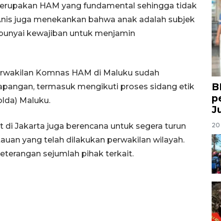
rupakan HAM yang fundamental sehingga tidak
 Anis juga menekankan bahwa anak adalah subjek
punyai kewajiban untuk menjamin
perwakilan Komnas HAM di Maluku sudah
B
apangan, termasuk mengikuti proses sidang etik
p
olda) Maluku.
J
t di Jakarta juga berencana untuk segera turun
20 
an yang telah dilakukan perwakilan wilayah.
erangan sejumlah pihak terkait.