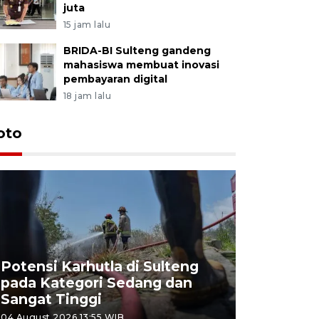
juta
15 jam lalu
BRIDA-BI Sulteng gandeng
mahasiswa membuat inovasi
pembayaran digital
18 jam lalu
oto
Potensi Karhutla di Sulteng
pada Kategori Sedang dan
Penjuala
Sangat Tinggi
Kemerdek
04 August 2026 13:55 WIB
03 August 202