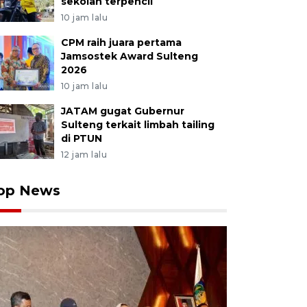
sekolah terpencil
10 jam lalu
CPM raih juara pertama
Jamsostek Award Sulteng
2026
10 jam lalu
JATAM gugat Gubernur
Sulteng terkait limbah tailing
di PTUN
12 jam lalu
op News