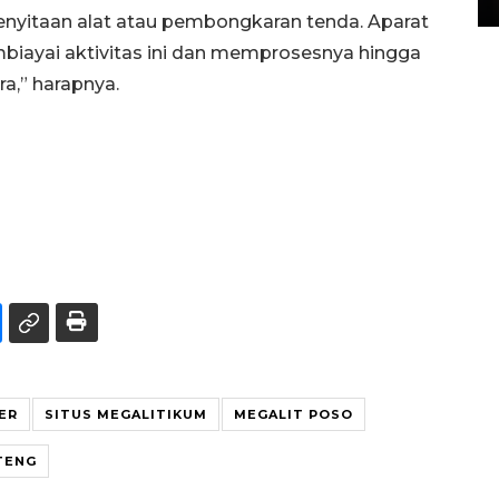
penyitaan alat atau pembongkaran tenda. Aparat
iayai aktivitas ini dan memprosesnya hingga
a,” harapnya.
ER
SITUS MEGALITIKUM
MEGALIT POSO
TENG