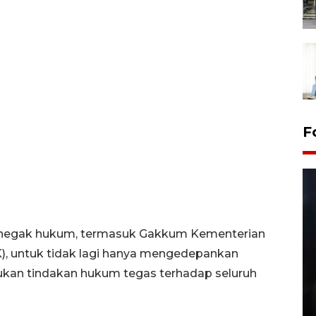
F
negak hukum, termasuk Gakkum Kementerian
, untuk tidak lagi hanya mengedepankan
ukan tindakan hukum tegas terhadap seluruh
Layanan pembuatan SIM Baru
di Satpas Polresta Palu
15 July 2026 14:08 WIB