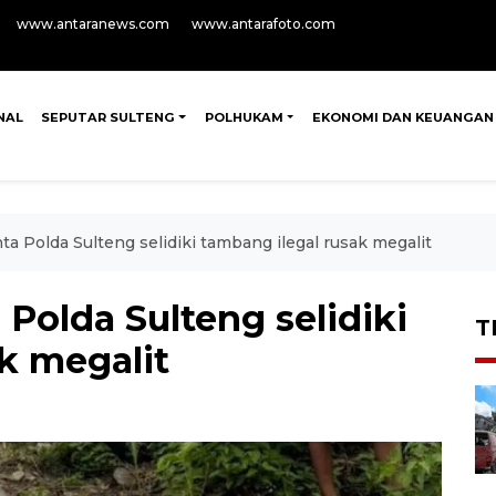
www.antaranews.com
www.antarafoto.com
NAL
SEPUTAR SULTENG
POLHUKAM
EKONOMI DAN KEUANGAN
 Polda Sulteng selidiki tambang ilegal rusak megalit
olda Sulteng selidiki
T
k megalit