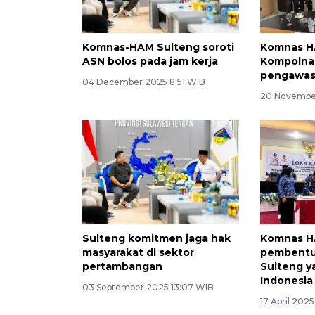
Komnas-HAM Sulteng soroti
Komnas H
ASN bolos pada jam kerja
Kompolna
pengawasa
04 December 2025 8:51 WIB
20 Novembe
Sulteng komitmen jaga hak
Komnas H
masyarakat di sektor
pembentu
pertambangan
Sulteng y
Indonesia
03 September 2025 13:07 WIB
17 April 202