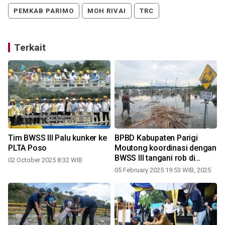
PEMKAB PARIMO
MOH RIVAI
TRC
Terkait
Tim BWSS III Palu kunker ke
BPBD Kabupaten Parigi
PLTA Poso
Moutong koordinasi dengan
BWSS III tangani rob di
02 October 2025 8:32 WIB
Sausu
05 February 2025 19:53 WIB, 2025
2