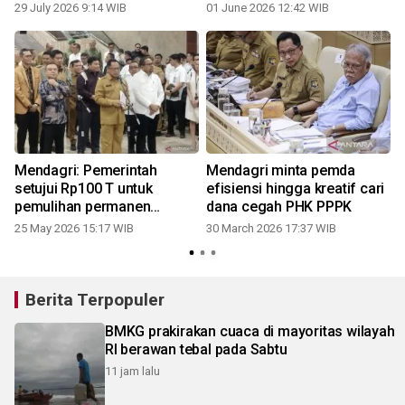
29 July 2026 9:14 WIB
01 June 2026 12:42 WIB
Mendagri: Pemerintah
Mendagri minta pemda
setujui Rp100 T untuk
efisiensi hingga kreatif cari
pemulihan permanen
dana cegah PHK PPPK
Sumatera
25 May 2026 15:17 WIB
30 March 2026 17:37 WIB
Berita Terpopuler
BMKG prakirakan cuaca di mayoritas wilayah
RI berawan tebal pada Sabtu
11 jam lalu