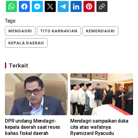
Tags:
MENDAGRI
TITO KARNAVIAN
KEMENDAGRI
KEPALA DAERAH
Terkait
DPR undang Mendagri-
Mendagri sampaikan duka
kepala daerah saat reses
cita atas wafatnya
bahas fiskal daerah
Ryamizard Ryacudu