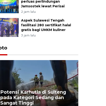
perluas perlindungan
Jamsostek lewat Perisai
2 jam lalu
Aspek Sulawesi Tengah
fasilitasi 280 sertifikat halal
gratis bagi UMKM kuliner
3 jam lalu
oto
Potensi Karhutla di Sulteng
pada Kategori Sedang dan
Penjuala
Sangat Tinggi
Kemerdek