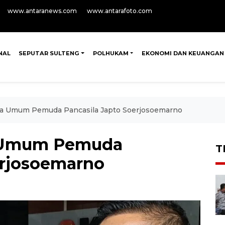
www.antaranews.com
www.antarafoto.com
NAL
SEPUTAR SULTENG
POLHUKAM
EKONOMI DAN KEUANGAN
ua Umum Pemuda Pancasila Japto Soerjosoemarno
a Umum Pemuda
T
erjosoemarno