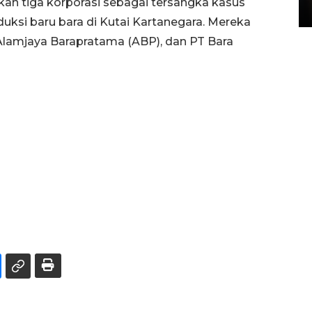
n tiga korporasi sebagai tersangka kasus
15 July 2026 14:08 WIB
oduksi baru bara di Kutai Kartanegara. Mereka
Alamjaya Barapratama (ABP), dan PT Bara