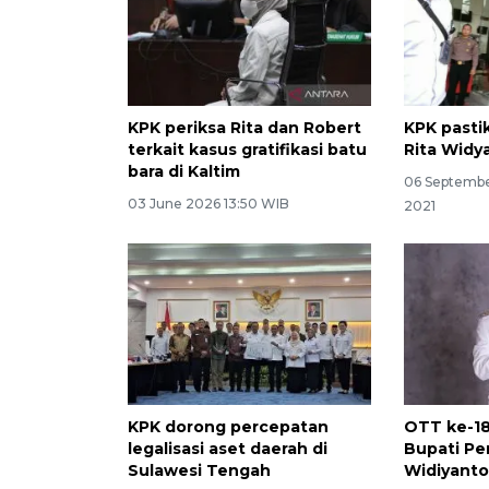
KPK periksa Rita dan Robert
KPK pasti
terkait kasus gratifikasi batu
Rita Widya
bara di Kaltim
06 Septembe
03 June 2026 13:50 WIB
2021
KPK dorong percepatan
OTT ke-18
legalisasi aset daerah di
Bupati P
Sulawesi Tengah
Widiyanto