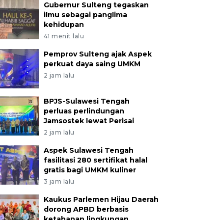
Gubernur Sulteng tegaskan
ilmu sebagai panglima
kehidupan
41 menit lalu
Pemprov Sulteng ajak Aspek
perkuat daya saing UMKM
2 jam lalu
BPJS-Sulawesi Tengah
perluas perlindungan
Jamsostek lewat Perisai
2 jam lalu
Aspek Sulawesi Tengah
fasilitasi 280 sertifikat halal
gratis bagi UMKM kuliner
3 jam lalu
Kaukus Parlemen Hijau Daerah
dorong APBD berbasis
ketahanan lingkungan