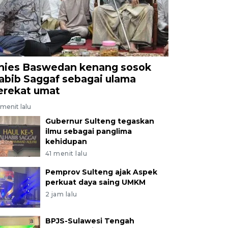
nies Baswedan kenang sosok
abib Saggaf sebagai ulama
erekat umat
menit lalu
Gubernur Sulteng tegaskan
ilmu sebagai panglima
kehidupan
41 menit lalu
Pemprov Sulteng ajak Aspek
perkuat daya saing UMKM
2 jam lalu
BPJS-Sulawesi Tengah