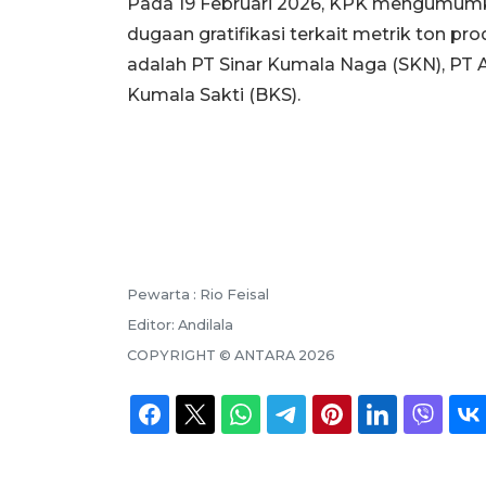
Pada 19 Februari 2026, KPK mengumumka
dugaan gratifikasi terkait metrik ton pr
adalah PT Sinar Kumala Naga (SKN), PT 
Kumala Sakti (BKS).
Pewarta :
Rio Feisal
Editor:
Andilala
COPYRIGHT ©
ANTARA
2026