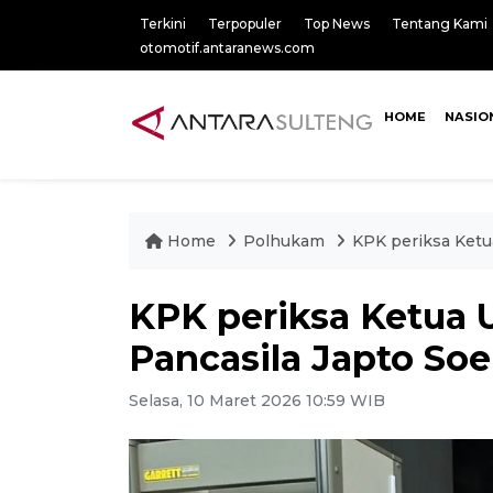
Terkini
Terpopuler
Top News
Tentang Kami
otomotif.antaranews.com
HOME
NASIO
Home
Polhukam
KPK periksa Ket
KPK periksa Ketu
Pancasila Japto So
Selasa, 10 Maret 2026 10:59 WIB