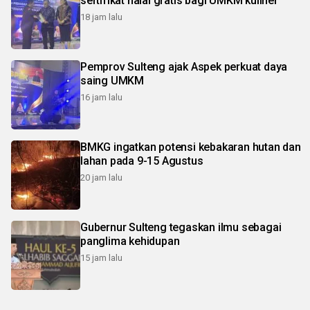
sertifikat halal gratis bagi UMKM kuliner
18 jam lalu
Pemprov Sulteng ajak Aspek perkuat daya
saing UMKM
16 jam lalu
BMKG ingatkan potensi kebakaran hutan dan
lahan pada 9-15 Agustus
20 jam lalu
Gubernur Sulteng tegaskan ilmu sebagai
panglima kehidupan
15 jam lalu