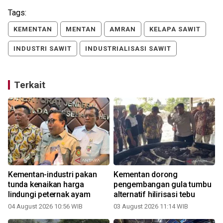
Tags:
KEMENTAN
MENTAN
AMRAN
KELAPA SAWIT
INDUSTRI SAWIT
INDUSTRIALISASI SAWIT
Terkait
Kementan-industri pakan
Kementan dorong
tunda kenaikan harga
pengembangan gula tumbu
lindungi peternak ayam
alternatif hilirisasi tebu
04 August 2026 10:56 WIB
03 August 2026 11:14 WIB
1