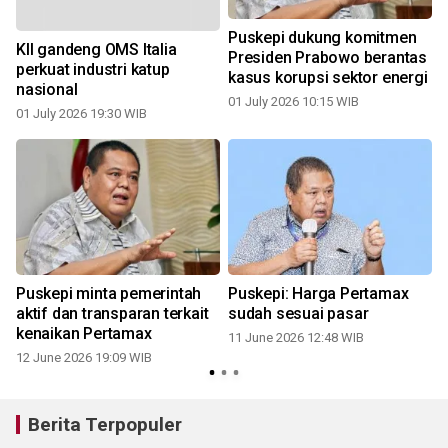
Puskepi dukung komitmen
KII gandeng OMS Italia
Presiden Prabowo berantas
perkuat industri katup
kasus korupsi sektor energi
nasional
01 July 2026 10:15 WIB
01 July 2026 19:30 WIB
i
Puskepi minta pemerintah
Puskepi: Harga Pertamax
aktif dan transparan terkait
sudah sesuai pasar
kenaikan Pertamax
11 June 2026 12:48 WIB
2
12 June 2026 19:09 WIB
Berita Terpopuler