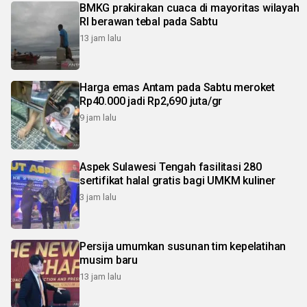
BMKG prakirakan cuaca di mayoritas wilayah
RI berawan tebal pada Sabtu
13 jam lalu
Harga emas Antam pada Sabtu meroket
Rp40.000 jadi Rp2,690 juta/gr
9 jam lalu
Aspek Sulawesi Tengah fasilitasi 280
sertifikat halal gratis bagi UMKM kuliner
3 jam lalu
Persija umumkan susunan tim kepelatihan
musim baru
13 jam lalu