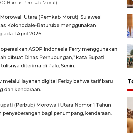
RA/HO-Humas Pemkab Morut)
Morowali Utara (Pemkab Morut), Sulawesi
intas Kolonodale-Baturube menggunakan
pada 1 April 2026.
dioperasikan ASDP Indonesia Ferry menggunakan
elah dibuat Dinas Perhubungan,” kata Bupati
ulisnya diterima di Palu, Senin.
T
elalui layanan digital Ferizy bahwa tarif baru
g dan kendaraan.
upati (Perbub) Morowali Utara Nomor 1 Tahun
an penyeberangan bagi penumpang, kendaraan,