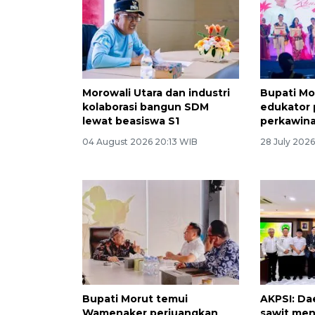
Morowali Utara dan industri
Bupati Mo
kolaborasi bangun SDM
edukator
lewat beasiswa S1
perkawina
04 August 2026 20:13 WIB
28 July 2026
Bupati Morut temui
AKPSI: Da
Wamenaker perjuangkan
sawit me