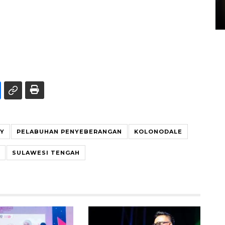
di Satpas Polresta Palu
15 July 2026 14:08 WIB
RY
PELABUHAN PENYEBERANGAN
KOLONODALE
SULAWESI TENGAH