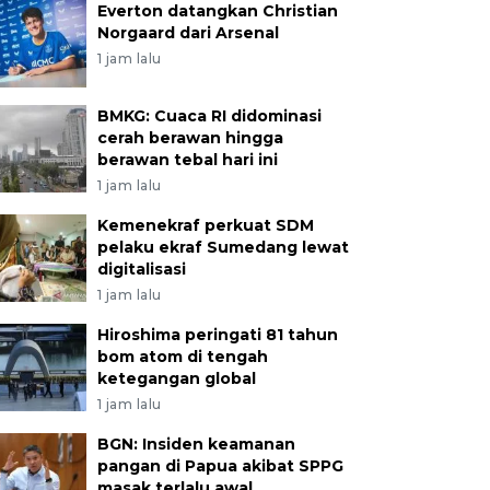
Everton datangkan Christian
Norgaard dari Arsenal
1 jam lalu
BMKG: Cuaca RI didominasi
cerah berawan hingga
berawan tebal hari ini
1 jam lalu
Kemenekraf perkuat SDM
pelaku ekraf Sumedang lewat
digitalisasi
1 jam lalu
Hiroshima peringati 81 tahun
bom atom di tengah
ketegangan global
1 jam lalu
BGN: Insiden keamanan
pangan di Papua akibat SPPG
masak terlalu awal