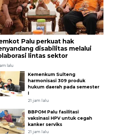
emkot Palu perkuat hak
enyandang disabilitas melalui
olaborasi lintas sektor
jam lalu
Kemenkum Sulteng
harmonisasi 309 produk
hukum daerah pada semester
I
21 jam lalu
BBPOM Palu fasilitasi
vaksinasi HPV untuk cegah
kanker serviks
21 jam lalu