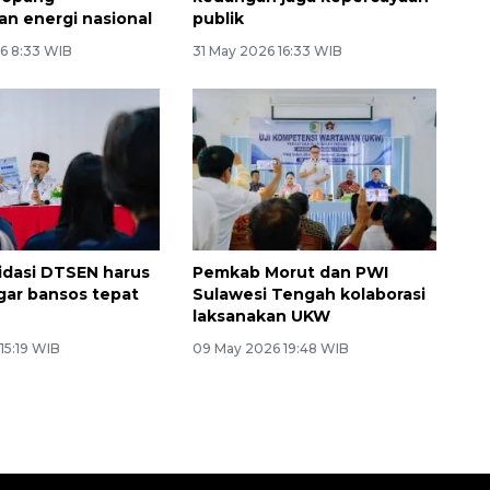
an energi nasional
publik
6 8:33 WIB
31 May 2026 16:33 WIB
lidasi DTSEN harus
Pemkab Morut dan PWI
agar bansos tepat
Sulawesi Tengah kolaborasi
laksanakan UKW
15:19 WIB
09 May 2026 19:48 WIB