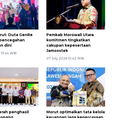
rut: Duta GenRe
Pemkab Morowali Utara
 pencegahan
komitmen tingkatkan
n dini
cakupan kepesertaan
Jamsostek
 13:44 WIB
07 July 2026 10:42 WIB
erah penghasil
Morut optimalkan tata kelola
nopang
keuangan jaga kepercayaan