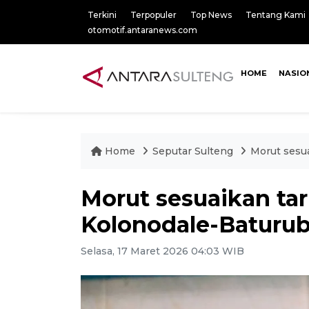
Terkini
Terpopuler
Top News
Tentang Kami
otomotif.antaranews.com
HOME
NASIO
Home
Seputar Sulteng
Morut sesua
Morut sesuaikan ta
Kolonodale-Baturube
Selasa, 17 Maret 2026 04:03 WIB