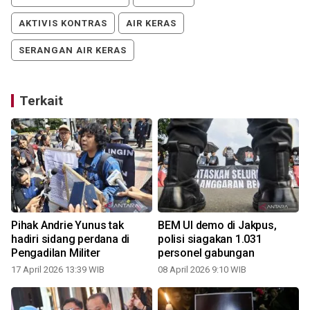
AKTIVIS KONTRAS
AIR KERAS
SERANGAN AIR KERAS
Terkait
l
Pihak Andrie Yunus tak
BEM UI demo di Jakpus,
hadiri sidang perdana di
polisi siagakan 1.031
Pengadilan Militer
personel gabungan
17 April 2026 13:39 WIB
08 April 2026 9:10 WIB