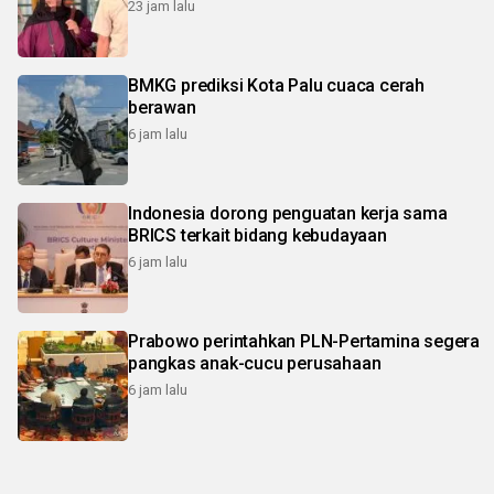
23 jam lalu
BMKG prediksi Kota Palu cuaca cerah
berawan
6 jam lalu
Indonesia dorong penguatan kerja sama
BRICS terkait bidang kebudayaan
6 jam lalu
Prabowo perintahkan PLN-Pertamina segera
pangkas anak-cucu perusahaan
6 jam lalu