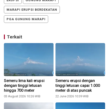
ERUPSI
GUNUNG MARAPI
MARAPI ERUPSI BERDEKATAN
PGA GUNUNG MARAPI
Terkait
,
Semeru lima kali erupsi
Semeru erupsi dengan
0
dengan tinggi letusan
tinggi letusan capai 1.000
hingga 700 meter
meter di atas puncak
03 August 2026 10:26 WIB
22 June 2026 10:39 WIB
1