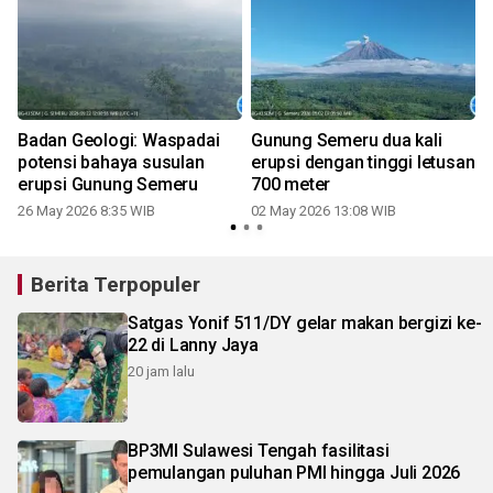
r
Badan Geologi: Waspadai
Gunung Semeru dua kali
potensi bahaya susulan
erupsi dengan tinggi letusan
erupsi Gunung Semeru
700 meter
26 May 2026 8:35 WIB
02 May 2026 13:08 WIB
Berita Terpopuler
Satgas Yonif 511/DY gelar makan bergizi ke-
22 di Lanny Jaya
20 jam lalu
BP3MI Sulawesi Tengah fasilitasi
pemulangan puluhan PMI hingga Juli 2026