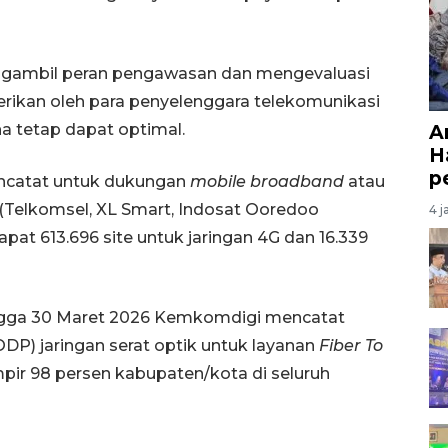
engambil peran pengawasan dan mengevaluasi
berikan oleh para penyelenggara telekomunikasi
 tetap dapat optimal.
A
H
p
ncatat untuk dukungan
mobile broadband
atau
er (Telkomsel, XL Smart, Indosat Ooredoo
4 j
apat 613.696 site untuk jaringan 4G dan 16.339
gga 30 Maret 2026 Kemkomdigi mencatat
DP) jaringan serat optik untuk layanan
Fiber To
pir 98 persen kabupaten/kota di seluruh