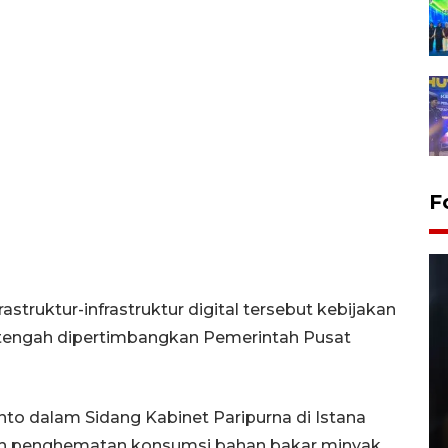
F
ruktur-infrastruktur digital tersebut kebijakan
 tengah dipertimbangkan Pemerintah Pusat
Layanan pembuatan SIM Baru
to dalam Sidang Kabinet Paripurna di Istana
di Satpas Polresta Palu
kah penghematan konsumsi bahan bakar minyak