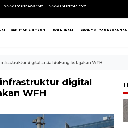
www.antaranews.com
www.antarafoto.com
NAL
SEPUTAR SULTENG
POLHUKAM
EKONOMI DAN KEUANGAN
nfrastruktur digital andal dukung kebijakan WFH
frastruktur digital
T
jakan WFH