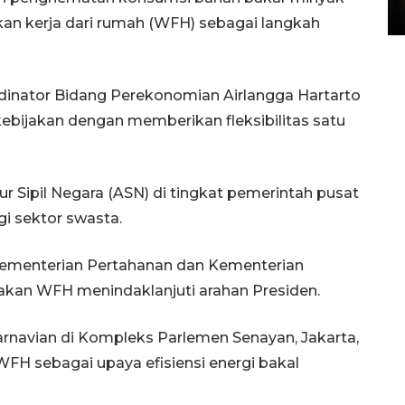
15 July 2026 14:08 WIB
n kerja dari rumah (WFH) sebagai langkah
ordinator Bidang Perekonomian Airlangga Hartarto
ijakan dengan memberikan fleksibilitas satu
r Sipil Negara (ASN) di tingkat pemerintah pusat
i sektor swasta.
Kementerian Pertahanan dan Kementerian
an WFH menindaklanjuti arahan Presiden.
arnavian di Kompleks Parlemen Senayan, Jakarta,
FH sebagai upaya efisiensi energi bakal