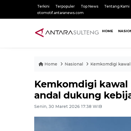
Terkini
Terpopuler
Top News
Tentang Kami
otomotif.antaranews.com
HOME
NASIO
Home
Nasional
Kemkomdigi kawal i
Kemkomdigi kawal in
andal dukung kebi
Senin, 30 Maret 2026 17:38 WIB