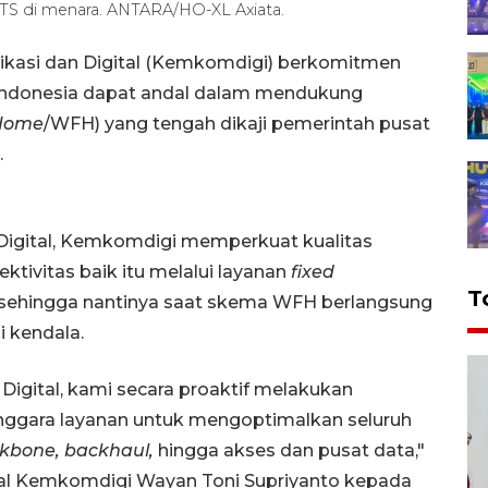
BTS di menara. ANTARA/HO-XL Axiata.
ikasi dan Digital (Kemkomdigi) berkomitmen
i Indonesia dapat andal dalam mendukung
Home
/WFH) yang tengah dikaji pemerintah pusat
.
ur Digital, Kemkomdigi memperkuat kualitas
tivitas baik itu melalui layanan
fixed
T
sehingga nantinya saat skema WFH berlangsung
i kendala.
r Digital, kami secara proaktif melakukan
enggara layanan untuk mengoptimalkan seluruh
kbone, backhaul,
hingga akses dan pusat data,"
gital Kemkomdigi Wayan Toni Supriyanto kepada