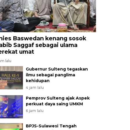
nies Baswedan kenang sosok
abib Saggaf sebagai ulama
erekat umat
am lalu
Gubernur Sulteng tegaskan
ilmu sebagai panglima
kehidupan
4 jam lalu
Pemprov Sulteng ajak Aspek
perkuat daya saing UMKM
6 jam lalu
BPJS-Sulawesi Tengah