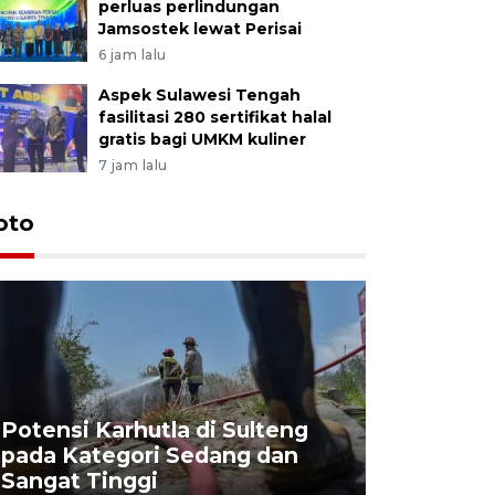
perluas perlindungan
Jamsostek lewat Perisai
6 jam lalu
Aspek Sulawesi Tengah
fasilitasi 280 sertifikat halal
gratis bagi UMKM kuliner
7 jam lalu
oto
Potensi Karhutla di Sulteng
pada Kategori Sedang dan
Penjuala
Sangat Tinggi
Kemerdek