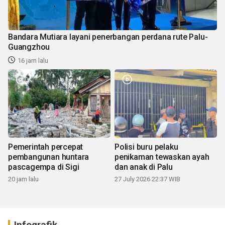
Bandara Mutiara layani penerbangan perdana rute Palu-
Guangzhou
16 jam lalu
Pemerintah percepat
Polisi buru pelaku
pembangunan huntara
penikaman tewaskan ayah
pascagempa di Sigi
dan anak di Palu
20 jam lalu
27 July 2026 22:37 WIB
Infografik