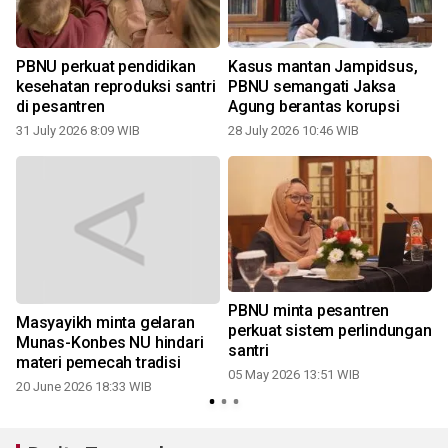
PBNU perkuat pendidikan
Kasus mantan Jampidsus,
a
kesehatan reproduksi santri
PBNU semangati Jaksa
di pesantren
Agung berantas korupsi
31 July 2026 8:09 WIB
28 July 2026 10:46 WIB
2
PBNU minta pesantren
Masyayikh minta gelaran
perkuat sistem perlindungan
Munas-Konbes NU hindari
santri
materi pemecah tradisi
05 May 2026 13:51 WIB
20 June 2026 18:33 WIB