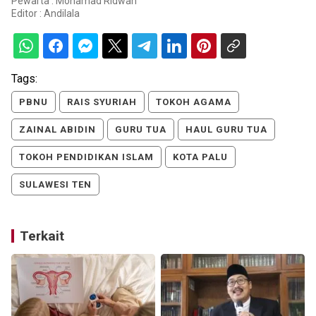
Pewarta : Mohamad Ridwan
Editor :
Andilala
Tags:
PBNU
RAIS SYURIAH
TOKOH AGAMA
ZAINAL ABIDIN
GURU TUA
HAUL GURU TUA
TOKOH PENDIDIKAN ISLAM
KOTA PALU
SULAWESI TEN
Terkait