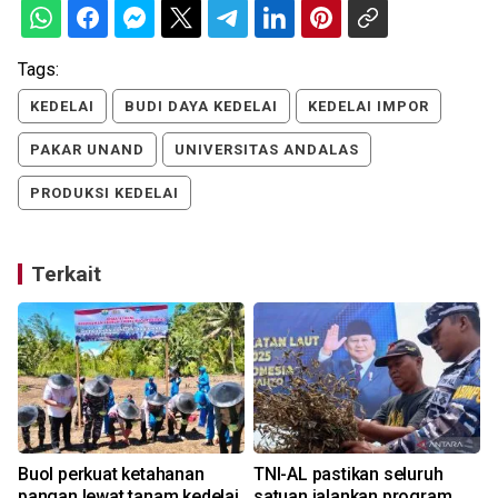
Tags:
KEDELAI
BUDI DAYA KEDELAI
KEDELAI IMPOR
PAKAR UNAND
UNIVERSITAS ANDALAS
PRODUKSI KEDELAI
Terkait
Buol perkuat ketahanan
TNI-AL pastikan seluruh
n
pangan lewat tanam kedelai
satuan jalankan program