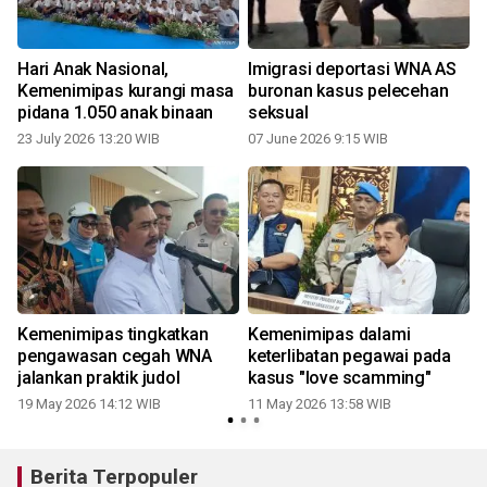
Hari Anak Nasional,
Imigrasi deportasi WNA AS
Kemenimipas kurangi masa
buronan kasus pelecehan
pidana 1.050 anak binaan
seksual
d
23 July 2026 13:20 WIB
07 June 2026 9:15 WIB
2
Kemenimipas tingkatkan
Kemenimipas dalami
pengawasan cegah WNA
keterlibatan pegawai pada
jalankan praktik judol
kasus "love scamming"
19 May 2026 14:12 WIB
11 May 2026 13:58 WIB
Berita Terpopuler