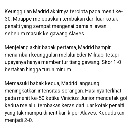
Keunggulan Madrid akhirnya tercipta pada menit ke-
30. Mbappe melepaskan tembakan dari luar kotak
penalti yang sempat mengenai pemain lawan
sebelum masuk ke gawang Alaves.
Menjelang akhir babak pertama, Madrid hampir
menambah keunggulan melalui Eder Militao, tetapi
upayanya hanya membentur tiang gawang. Skor 1-0
bertahan hingga turun minum.
Memasuki babak kedua, Madrid langsung
meningkatkan intensitas serangan. Hasilnya terlihat
pada menit ke-50 ketika Vinicius Junior mencetak gol
kedua melalui tembakan keras dari luar kotak penalti
yang tak mampu dihentikan kiper Alaves. Kedudukan
menjadi 2-0.