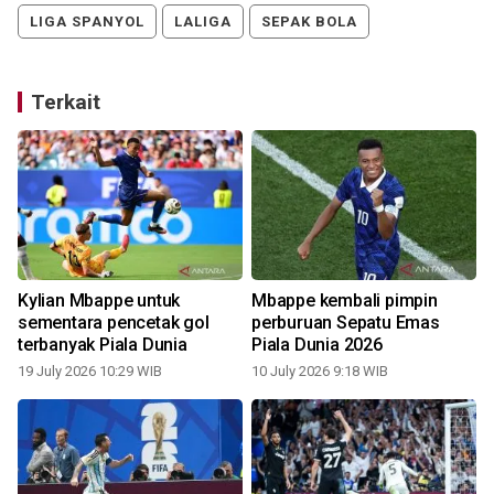
LIGA SPANYOL
LALIGA
SEPAK BOLA
Terkait
Kylian Mbappe untuk
Mbappe kembali pimpin
sementara pencetak gol
perburuan Sepatu Emas
terbanyak Piala Dunia
Piala Dunia 2026
19 July 2026 10:29 WIB
10 July 2026 9:18 WIB