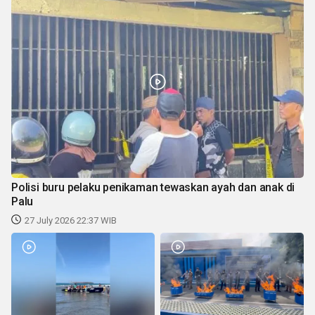
Polisi buru pelaku penikaman tewaskan ayah dan anak di
Palu
27 July 2026 22:37 WIB