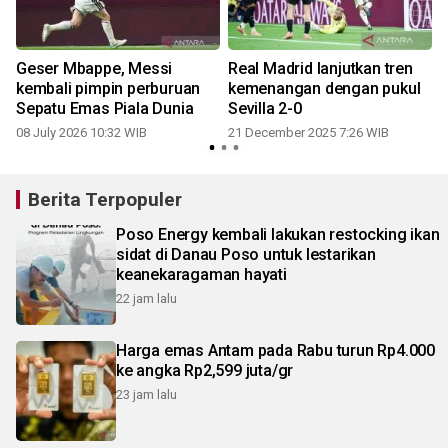
Geser Mbappe, Messi
Real Madrid lanjutkan tren
kembali pimpin perburuan
kemenangan dengan pukul
Sepatu Emas Piala Dunia
Sevilla 2-0
08 July 2026 10:32 WIB
21 December 2025 7:26 WIB
Berita Terpopuler
Poso Energy kembali lakukan restocking ikan
sidat di Danau Poso untuk lestarikan
keanekaragaman hayati
22 jam lalu
Harga emas Antam pada Rabu turun Rp4.000
ke angka Rp2,599 juta/gr
23 jam lalu