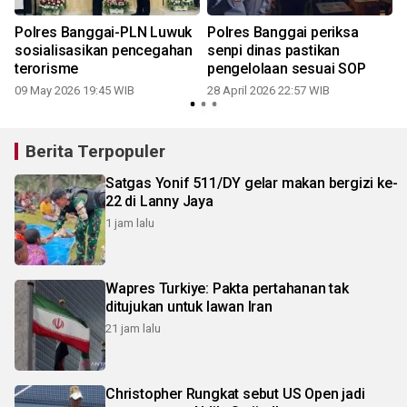
Polres Banggai-PLN Luwuk
Polres Banggai periksa
k
sosialisasikan pencegahan
senpi dinas pastikan
terorisme
pengelolaan sesuai SOP
09 May 2026 19:45 WIB
28 April 2026 22:57 WIB
Berita Terpopuler
Satgas Yonif 511/DY gelar makan bergizi ke-
22 di Lanny Jaya
1 jam lalu
Wapres Turkiye: Pakta pertahanan tak
ditujukan untuk lawan Iran
21 jam lalu
Christopher Rungkat sebut US Open jadi