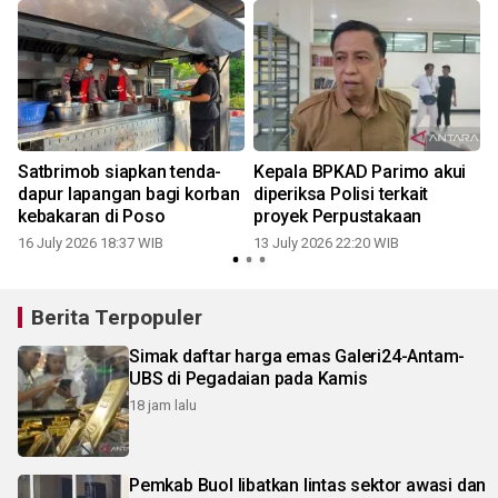
Satbrimob siapkan tenda-
Kepala BPKAD Parimo akui
dapur lapangan bagi korban
diperiksa Polisi terkait
kebakaran di Poso
proyek Perpustakaan
16 July 2026 18:37 WIB
13 July 2026 22:20 WIB
0
Berita Terpopuler
Simak daftar harga emas Galeri24-Antam-
UBS di Pegadaian pada Kamis
18 jam lalu
Pemkab Buol libatkan lintas sektor awasi dan