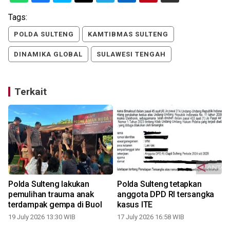
Tags:
POLDA SULTENG
KAMTIBMAS SULTENG
DINAMIKA GLOBAL
SULAWESI TENGAH
Terkait
Polda Sulteng lakukan
Polda Sulteng tetapkan
pemulihan trauma anak
anggota DPD RI tersangka
terdampak gempa di Buol
kasus ITE
19 July 2026 13:30 WIB
17 July 2026 16:58 WIB
1