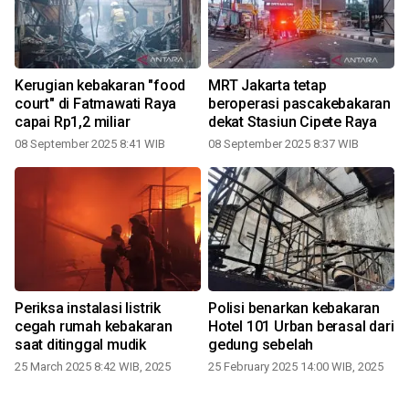
Kerugian kebakaran "food
MRT Jakarta tetap
court" di Fatmawati Raya
beroperasi pascakebakaran
capai Rp1,2 miliar
dekat Stasiun Cipete Raya
08 September 2025 8:41 WIB
08 September 2025 8:37 WIB
Periksa instalasi listrik
Polisi benarkan kebakaran
cegah rumah kebakaran
Hotel 101 Urban berasal dari
i
saat ditinggal mudik
gedung sebelah
25 March 2025 8:42 WIB, 2025
25 February 2025 14:00 WIB, 2025