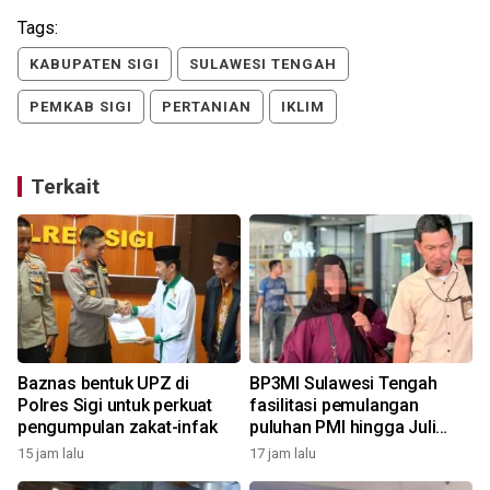
Tags:
KABUPATEN SIGI
SULAWESI TENGAH
PEMKAB SIGI
PERTANIAN
IKLIM
Terkait
Baznas bentuk UPZ di
BP3MI Sulawesi Tengah
Polres Sigi untuk perkuat
fasilitasi pemulangan
pengumpulan zakat-infak
puluhan PMI hingga Juli
2026
15 jam lalu
17 jam lalu
2