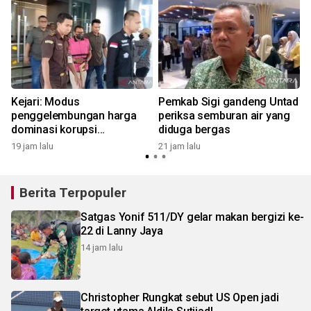
l
Kejari: Modus
Pemkab Sigi gandeng Untad
penggelembungan harga
periksa semburan air yang
i
dominasi korupsi
diduga bergas
pengadaan barang jasa di
19 jam lalu
21 jam lalu
Sigi
Berita Terpopuler
Satgas Yonif 511/DY gelar makan bergizi ke-
22 di Lanny Jaya
14 jam lalu
Christopher Rungkat sebut US Open jadi