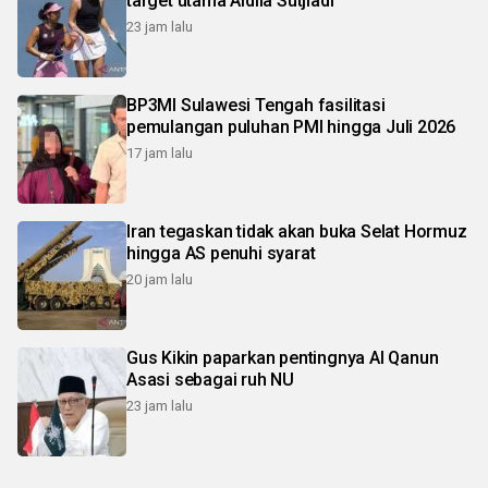
target utama Aldila SutjiadI
23 jam lalu
BP3MI Sulawesi Tengah fasilitasi
pemulangan puluhan PMI hingga Juli 2026
17 jam lalu
Iran tegaskan tidak akan buka Selat Hormuz
hingga AS penuhi syarat
20 jam lalu
Gus Kikin paparkan pentingnya Al Qanun
Asasi sebagai ruh NU
23 jam lalu