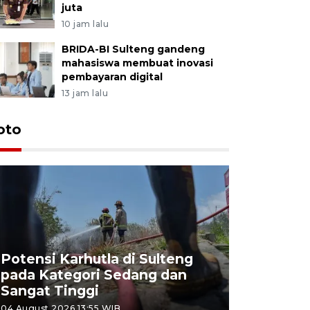
juta
10 jam lalu
BRIDA-BI Sulteng gandeng
mahasiswa membuat inovasi
pembayaran digital
13 jam lalu
oto
Potensi Karhutla di Sulteng
pada Kategori Sedang dan
Sangat Tinggi
04 August 2026 13:55 WIB