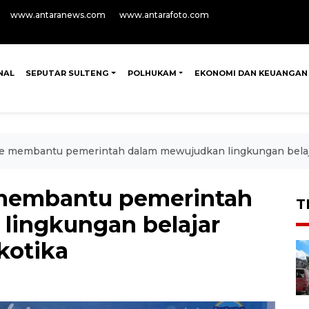
www.antaranews.com
www.antarafoto.com
NAL
SEPUTAR SULTENG
POLHUKAM
EKONOMI DAN KEUANGAN
le membantu pemerintah dalam mewujudkan lingkungan belaj
 membantu pemerintah
T
lingkungan belajar
kotika