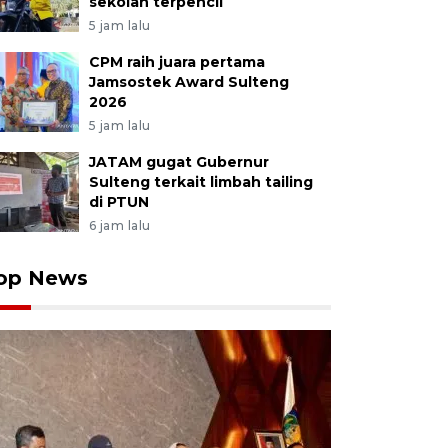
sekolah terpencil
5 jam lalu
CPM raih juara pertama
Jamsostek Award Sulteng
2026
5 jam lalu
JATAM gugat Gubernur
Sulteng terkait limbah tailing
di PTUN
6 jam lalu
op News