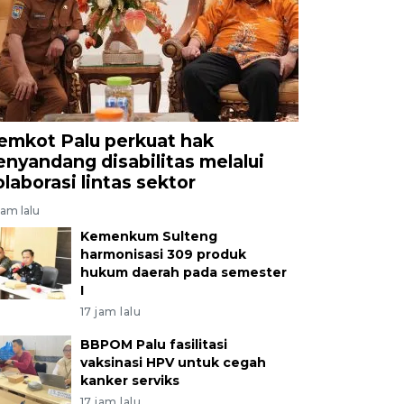
emkot Palu perkuat hak
enyandang disabilitas melalui
olaborasi lintas sektor
jam lalu
Kemenkum Sulteng
harmonisasi 309 produk
hukum daerah pada semester
I
17 jam lalu
BBPOM Palu fasilitasi
vaksinasi HPV untuk cegah
kanker serviks
17 jam lalu