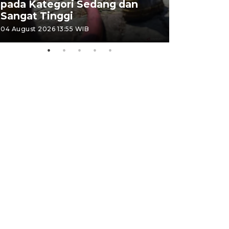
pada Kategori Sedang dan
Penjuala
Sangat Tinggi
Kemerdek
04 August 2026 13:55 WIB
03 August 202