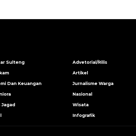
ar Sulteng
Advetorial/Rilis
ukam
Artikel
mi Dan Keuangan
Jurnalisme Warga
iora
Nasional
s Jagad
Wisata
l
Infografik