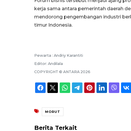
Forum bisnis tersebut menjadi ajang pro
kerja sama antara pemerintah daerah de
mendorong pengembangan industri berke
timur Indonesia.
Pewarta :
Andriy Karantiti
Editor:
Andilala
COPYRIGHT ©
ANTARA
2026
MORUT
Berita Terkait