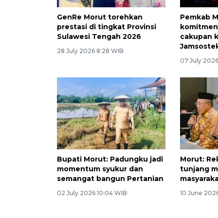
GenRe Morut torehkan
Pemkab Mo
prestasi di tingkat Provinsi
komitmen
Sulawesi Tengah 2026
cakupan 
Jamsoste
28 July 2026 8:28 WIB
07 July 202
Bupati Morut: Padungku jadi
Morut: Re
momentum syukur dan
tunjang m
semangat bangun Pertanian
masyarak
02 July 2026 10:04 WIB
10 June 202