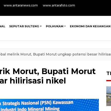
www.antaranews.com
www.antarafoto.com
NAL
SEPUTAR SULTENG
POLHUKAM
EKONOMI DAN KEUANGAN
obal melirik Morut, Bupati Morut ungkap potensi besar hilirisas
irik Morut, Bupati Morut
T
 hilirisasi nikel