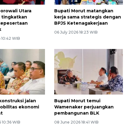
rowali Utara
Bupati Morut matangkan
 tingkatkan
kerja sama strategis dengan
kepesertaan
BPJS Ketenagakerjaan
k
06 July 2026 18:23 WIB
6 10:42 WIB
konstruksi jalan
Bupati Morut temui
obilitas ekonomi
Wamenaker perjuangkan
at
pembangunan BLK
6 10:36 WIB
08 June 2026 18:41 WIB