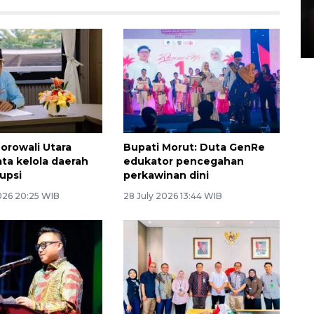
Layanan pembuatan SIM Baru
di Satpas Polresta Palu
15 July 2026 14:08 WIB
rowali Utara
Bupati Morut: Duta GenRe
ata kelola daerah
edukator pencegahan
upsi
perkawinan dini
026 20:25 WIB
28 July 2026 13:44 WIB