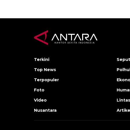
Terkini
Seput
Top News
Polh
Terpopuler
Ekono
Foto
Human
Video
Linta
Nusantara
Artike