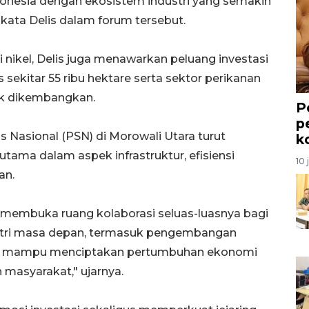
onesia dengan ekosistem industri yang semakin
" kata Delis dalam forum tersebut.
i nikel, Delis juga menawarkan peluang investasi
 sekitar 55 ribu hektare serta sektor perikanan
tuk dikembangkan.
P
p
s Nasional (PSN) di Morowali Utara turut
k
utama dalam aspek infrastruktur, efisiensi
10 
an.
membuka ruang kolaborasi seluas-luasnya bagi
stri masa depan, termasuk pengembangan
yang mampu menciptakan pertumbuhan ekonomi
 masyarakat," ujarnya.