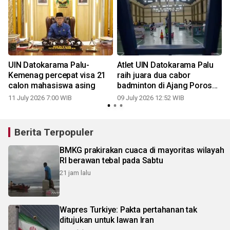
UIN Datokarama Palu-
Atlet UIN Datokarama Palu
Kemenag percepat visa 21
raih juara dua cabor
calon mahasiswa asing
badminton di Ajang Poros
Intim IV
11 July 2026 7:00 WIB
09 July 2026 12:52 WIB
0
Berita Terpopuler
BMKG prakirakan cuaca di mayoritas wilayah
RI berawan tebal pada Sabtu
21 jam lalu
Wapres Turkiye: Pakta pertahanan tak
ditujukan untuk lawan Iran