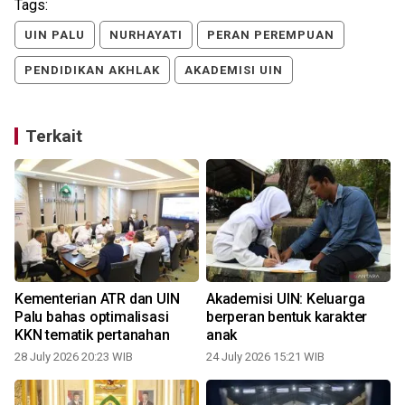
Tags:
UIN PALU
NURHAYATI
PERAN PEREMPUAN
PENDIDIKAN AKHLAK
AKADEMISI UIN
Terkait
Kementerian ATR dan UIN
Akademisi UIN: Keluarga
Palu bahas optimalisasi
berperan bentuk karakter
KKN tematik pertanahan
anak
28 July 2026 20:23 WIB
24 July 2026 15:21 WIB
0