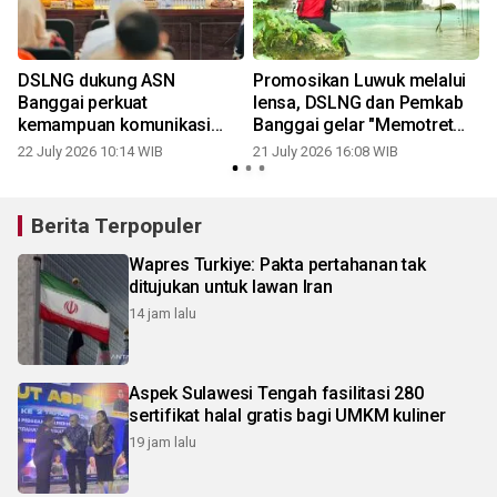
DSLNG dukung ASN
Promosikan Luwuk melalui
Banggai perkuat
lensa, DSLNG dan Pemkab
kemampuan komunikasi
Banggai gelar "Memotret
publik
Kota"
22 July 2026 10:14 WIB
21 July 2026 16:08 WIB
0
Berita Terpopuler
Wapres Turkiye: Pakta pertahanan tak
ditujukan untuk lawan Iran
14 jam lalu
Aspek Sulawesi Tengah fasilitasi 280
sertifikat halal gratis bagi UMKM kuliner
19 jam lalu