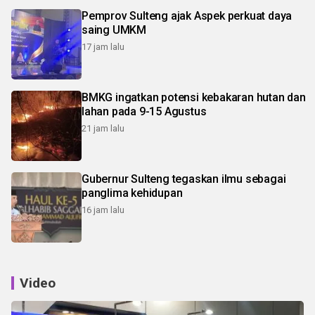
Pemprov Sulteng ajak Aspek perkuat daya
saing UMKM
17 jam lalu
BMKG ingatkan potensi kebakaran hutan dan
lahan pada 9-15 Agustus
21 jam lalu
Gubernur Sulteng tegaskan ilmu sebagai
panglima kehidupan
16 jam lalu
Video