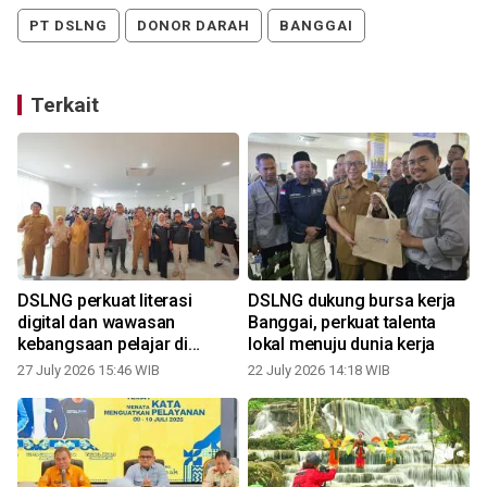
PT DSLNG
DONOR DARAH
BANGGAI
Terkait
DSLNG perkuat literasi
DSLNG dukung bursa kerja
digital dan wawasan
Banggai, perkuat talenta
kebangsaan pelajar di
lokal menuju dunia kerja
Banggai
27 July 2026 15:46 WIB
22 July 2026 14:18 WIB
1