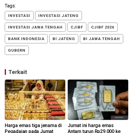
Tags:
INVESTASI
INVESTASI JATENG
INVESTASI JAWA TENGAH
CJIBF
CJIBF 2026
BANK INDONESIA
BI JATENG
BI JAWA TENGAH
GUBERN
Terkait
Harga emas tiga jenama di
Jumat ini harga emas
Pegadaian pada Jumat
Antam turun Rp29.000 ke