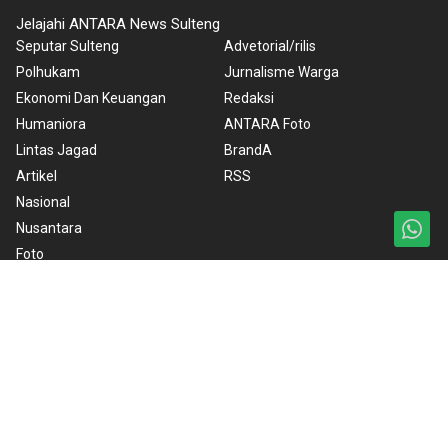
Jelajahi ANTARA News Sulteng
Seputar Sulteng
Advetorial/rilis
Polhukam
Jurnalisme Warga
Ekonomi Dan Keuangan
Redaksi
Humaniora
ANTARA Foto
Lintas Jagad
BrandA
Artikel
RSS
Nasional
Nusantara
Foto
Video
Ketentuan Penggunaan
Kebijakan Cookie
Kebijakan Privasi
Pedoman Media Siber