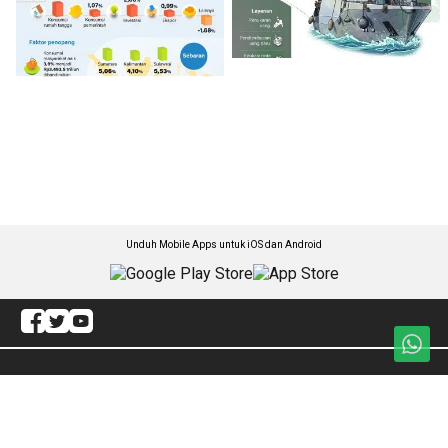
Unduh Mobile Apps untuk iOS dan Android
Jelajahi ANTARA News Sulteng
Seputar Sulteng
Advetorial/rilis
Polhukam
Jurnalisme Warga