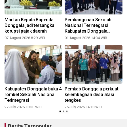
Mantan Kepala Bapenda
Pembangunan Sekolah
Donggala jadi tersangka
Nasional Terintegrasi
korupsi pajak daerah
Kabupaten Donggala
dimulai akhir 2026
07 August 2026 8:29 WIB
01 August 2026 14:34 WIB
2
Kabupaten Donggala buka 4
Pemkab Donggala perkuat
rombel Sekolah Nasional
kelembagaan desa atasi
Terintegrasi
tengkes
27 July 2026 18:30 WIB
25 July 2026 14:18 WIB
1
Berita Terpopuler