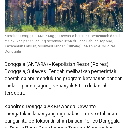
Kapolres Donggala AKBP Angga Dewanto bersama pemerintah daerah
melakukan panen jagung sebanyak 8 ton di Desa Labuan Toposo,
Kecamatan Labuan, Sulawesi Tengah (Sulteng). ANTARA/HO-Polres
Donggala
Donggala (ANTARA) - Kepolisian Resor (Polres)
Donggala, Sulawesi Tengah melibatkan pemerintah
daerah dalam mendukung program ketahanan pangan
melalui panen jagung sebanyak 8 ton di daerah
tersebut.
Kapolres Donggala AKBP Angga Dewanto
mengatakan lahan yang digunakan untuk ketahanan
pangan itu berlokasi di lahan binaan Polres Donggala
di Dusun Pado, Desa Labuan Toposo, Kecamatan