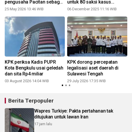
pengusaha Pacitan sebagai
untuk 80 saksi kasus
saksi
Ponorogo
25 May 2026 13:46 WIB
06 December 2025 11:16 WIB
2
a
KPK periksa Kadis PUPR
KPK dorong percepatan
Kota Bengkulu usai geledah
legalisasi aset daerah di
dan sita Rp4 miliar
Sulawesi Tengah
03 August 2026 14:04 WIB
29 July 2026 17:35 WIB
2
Berita Terpopuler
Wapres Turkiye: Pakta pertahanan tak
ditujukan untuk lawan Iran
17 jam lalu