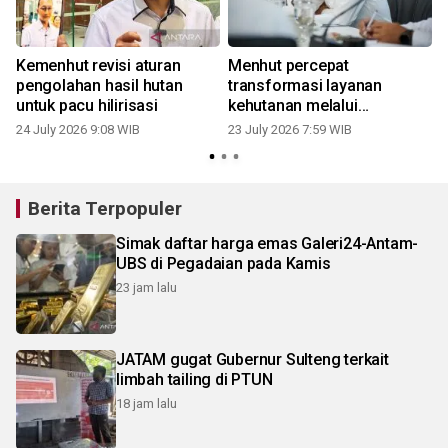
Kemenhut revisi aturan
Menhut percepat
pengolahan hasil hutan
transformasi layanan
untuk pacu hilirisasi
kehutanan melalui
digitalisasi
24 July 2026 9:08 WIB
23 July 2026 7:59 WIB
Berita Terpopuler
Simak daftar harga emas Galeri24-Antam-
UBS di Pegadaian pada Kamis
23 jam lalu
JATAM gugat Gubernur Sulteng terkait
limbah tailing di PTUN
18 jam lalu