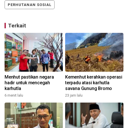
PERHUTANAN SOSIAL
Terkait
Menhut pastikan negara
Kemenhut kerahkan operasi
hadir untuk mencegah
terpadu atasi karhutla
karhutla
savana Gunung Bromo
6 menit lalu
23 jam lalu
1