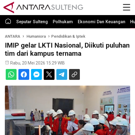
Seputar Sulteng
Polhukam
Ekonomi Dan Keuangan
H
ANTARA
Humaniora
Pendidikan & Iptek
IMIP gelar LKTI Nasional, Diikuti puluhan
tim dari kampus ternama
Rabu, 20 Mei 2026 15:29 WIB