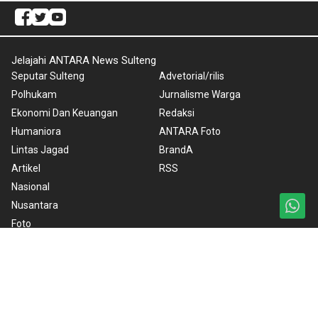
Jelajahi ANTARA News Sulteng
Seputar Sulteng
Advetorial/rilis
Polhukam
Jurnalisme Warga
Ekonomi Dan Keuangan
Redaksi
Humaniora
ANTARA Foto
Lintas Jagad
BrandA
Artikel
RSS
Nasional
Nusantara
Foto
Video
Ketentuan Penggunaan
Kebijakan Cookie
Kebijakan Privasi
Pedoman Media Siber