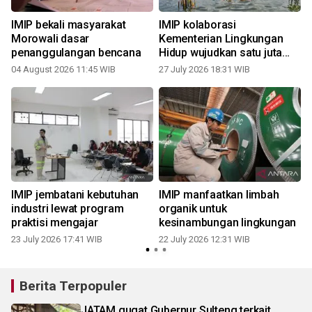
IMIP bekali masyarakat
IMIP kolaborasi
Morowali dasar
Kementerian Lingkungan
penanggulangan bencana
Hidup wujudkan satu juta
mangrove
04 August 2026 11:45 WIB
27 July 2026 18:31 WIB
2
IMIP jembatani kebutuhan
IMIP manfaatkan limbah
industri lewat program
organik untuk
praktisi mengajar
kesinambungan lingkungan
23 July 2026 17:41 WIB
22 July 2026 12:31 WIB
0
Berita Terpopuler
JATAM gugat Gubernur Sulteng terkait