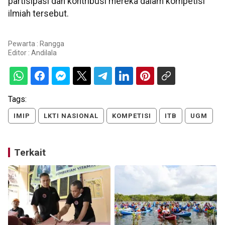
partisipasi dan kontribusi mereka dalam kompetisi
ilmiah tersebut.
Pewarta : Rangga
Editor :
Andilala
Tags:
IMIP
LKTI NASIONAL
KOMPETISI
ITB
UGM
Terkait