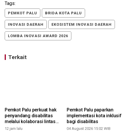
Tags:
PEMKOT PALU
BRIDA KOTA PALU
INOVASI DAERAH
EKOSISTEM INOVASI DAERAH
LOMBA INOVASI AWARD 2026
Terkait
Pemkot Palu perkuat hak
Pemkot Palu paparkan
penyandang disabilitas
implementasi kota inklusif
melalui kolaborasi lintas
bagi disabilitas
sektor
12 jam lalu
04 August 2026 15:02 WIB