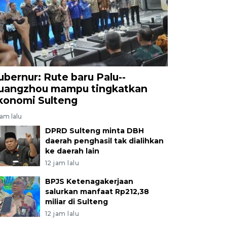
ubernur: Rute baru Palu--
uangzhou mampu tingkatkan
konomi Sulteng
jam lalu
DPRD Sulteng minta DBH
daerah penghasil tak dialihkan
ke daerah lain
12 jam lalu
BPJS Ketenagakerjaan
salurkan manfaat Rp212,38
miliar di Sulteng
12 jam lalu