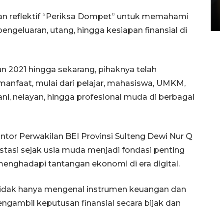
di Satpas Polresta Palu
tan reflektif “Periksa Dompet” untuk memahami
15 July 2026 14:08 WIB
, pengeluaran, utang, hingga kesiapan finansial di
n 2021 hingga sekarang, pihaknya telah
manfaat, mulai dari pelajar, mahasiswa, UMKM,
ni, nelayan, hingga profesional muda di berbagai
ntor Perwakilan BEI Provinsi Sulteng Dewi Nur Q
tasi sejak usia muda menjadi fondasi penting
nghadapi tantangan ekonomi di era digital.
 tidak hanya mengenal instrumen keuangan dan
ngambil keputusan finansial secara bijak dan