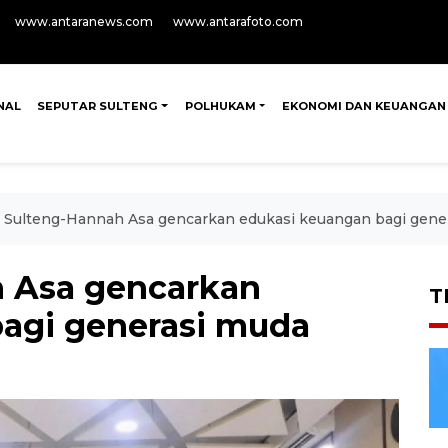
www.antaranews.com
www.antarafoto.com
NAL
SEPUTAR SULTENG
POLHUKAM
EKONOMI DAN KEUANGAN
 Sulteng-Hannah Asa gencarkan edukasi keuangan bagi gene
h Asa gencarkan
T
agi generasi muda