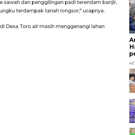
e sawah dan penggilingan padi terendam banjir,
ungku terdampak tanah longsor," ucapnya.
i di Desa Toro air masih menggenangi lahan
A
H
p
40 