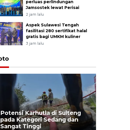
perluas perlindungan
Jamsostek lewat Perisai
2 jam lalu
Aspek Sulawesi Tengah
fasilitasi 280 sertifikat halal
gratis bagi UMKM kuliner
3 jam lalu
oto
Potensi Karhutla di Sulteng
pada Kategori Sedang dan
Penjuala
Sangat Tinggi
Kemerdek