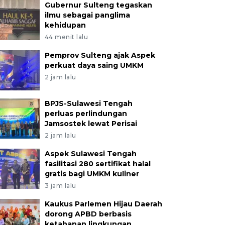
Gubernur Sulteng tegaskan
ilmu sebagai panglima
kehidupan
44 menit lalu
Pemprov Sulteng ajak Aspek
perkuat daya saing UMKM
2 jam lalu
BPJS-Sulawesi Tengah
perluas perlindungan
Jamsostek lewat Perisai
2 jam lalu
Aspek Sulawesi Tengah
fasilitasi 280 sertifikat halal
gratis bagi UMKM kuliner
3 jam lalu
Kaukus Parlemen Hijau Daerah
dorong APBD berbasis
ketahanan lingkungan