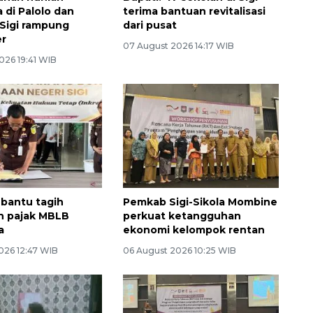
 di Palolo dan
terima bantuan revitalisasi
 Sigi rampung
dari pusat
r
07 August 2026 14:17 WIB
026 19:41 WIB
i bantu tagih
Pemkab Sigi-Sikola Mombine
n pajak MBLB
perkuat ketangguhan
a
ekonomi kelompok rentan
026 12:47 WIB
06 August 2026 10:25 WIB