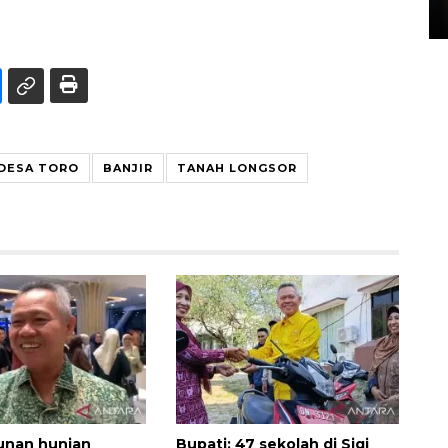
15 July 2026 14:08 WIB
DESA TORO
BANJIR
TANAH LONGSOR
nan hunian
Bupati: 47 sekolah di Sigi