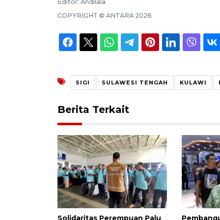
Editor:
Andilala
COPYRIGHT ©
ANTARA
2026
SIGI
SULAWESI TENGAH
KULAWI
Berita Terkait
Solidaritas Perempuan Palu
Pembangu