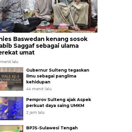
nies Baswedan kenang sosok
abib Saggaf sebagai ulama
erekat umat
menit lalu
Gubernur Sulteng tegaskan
ilmu sebagai panglima
kehidupan
44 menit lalu
Pemprov Sulteng ajak Aspek
perkuat daya saing UMKM
2 jam lalu
BPJS-Sulawesi Tengah