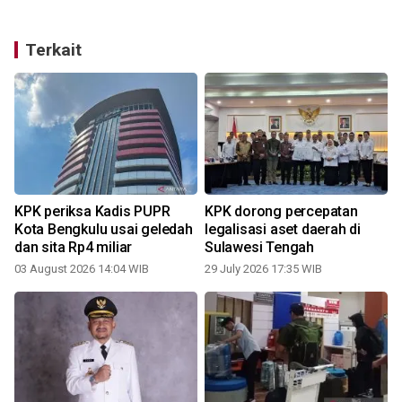
Terkait
a
KPK periksa Kadis PUPR
KPK dorong percepatan
Kota Bengkulu usai geledah
legalisasi aset daerah di
dan sita Rp4 miliar
Sulawesi Tengah
03 August 2026 14:04 WIB
29 July 2026 17:35 WIB
2