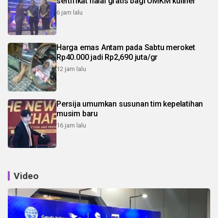
sertifikat halal gratis bagi UMKM kuliner
6 jam lalu
Harga emas Antam pada Sabtu meroket
Rp40.000 jadi Rp2,690 juta/gr
12 jam lalu
Persija umumkan susunan tim kepelatihan
musim baru
16 jam lalu
Video