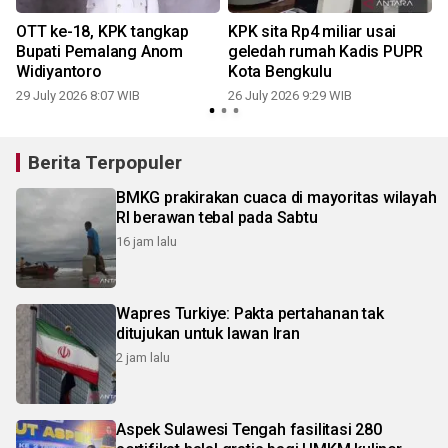
OTT ke-18, KPK tangkap
KPK sita Rp4 miliar usai
Bupati Pemalang Anom
geledah rumah Kadis PUPR
Widiyantoro
Kota Bengkulu
29 July 2026 8:07 WIB
26 July 2026 9:29 WIB
1
Berita Terpopuler
BMKG prakirakan cuaca di mayoritas wilayah
RI berawan tebal pada Sabtu
16 jam lalu
Wapres Turkiye: Pakta pertahanan tak
ditujukan untuk lawan Iran
2 jam lalu
Aspek Sulawesi Tengah fasilitasi 280