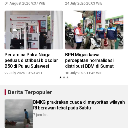
distribusi B50
04 August 2026 9:37 WIB
24 July 2026 20:03 WIB
1
Pertamina Patra Niaga
BPH Migas kawal
perluas distribusi biosolar
percepatan normalisasi
B50 di Pulau Sulawesi
distribusi BBM di Sumut
1
22 July 2026 19:59 WIB
18 July 2026 11:42 WIB
Berita Terpopuler
BMKG prakirakan cuaca di mayoritas wilayah
RI berawan tebal pada Sabtu
7 jam lalu