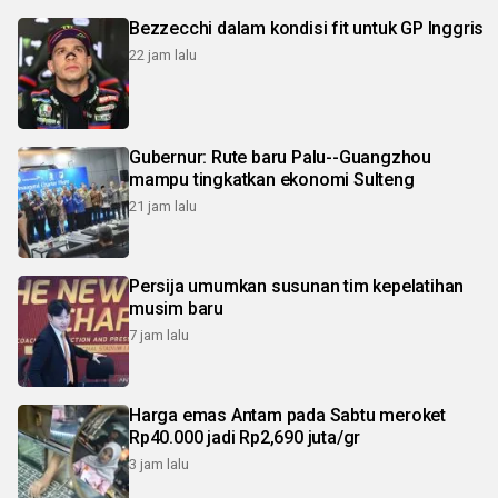
Bezzecchi dalam kondisi fit untuk GP Inggris
22 jam lalu
Gubernur: Rute baru Palu--Guangzhou
mampu tingkatkan ekonomi Sulteng
21 jam lalu
Persija umumkan susunan tim kepelatihan
musim baru
7 jam lalu
Harga emas Antam pada Sabtu meroket
Rp40.000 jadi Rp2,690 juta/gr
3 jam lalu