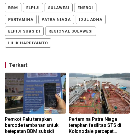
BBM
ELPIJI
SULAWESI
ENERGI
PERTAMINA
PATRA NIAGA
IDUL ADHA
ELPIJI SUBSIDI
REGIONAL SULAWESI
LILIK HARDIYANTO
Terkait
a
Pemkot Palu terapkan
Pertamina Patra Niaga
barcode tambahan untuk
terapkan fasilitas STS di
ketepatan BBM subsidi
Kolonodale percepat