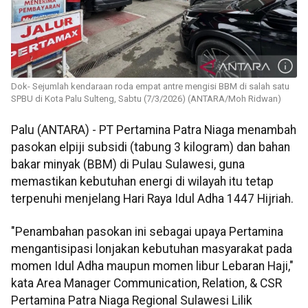
Dok- Sejumlah kendaraan roda empat antre mengisi BBM di salah satu
SPBU di Kota Palu Sulteng, Sabtu (7/3/2026) (ANTARA/Moh Ridwan)
Palu (ANTARA) - PT Pertamina Patra Niaga menambah
pasokan elpiji subsidi (tabung 3 kilogram) dan bahan
bakar minyak (BBM) di Pulau Sulawesi, guna
memastikan kebutuhan energi di wilayah itu tetap
terpenuhi menjelang Hari Raya Idul Adha 1447 Hijriah.
"Penambahan pasokan ini sebagai upaya Pertamina
mengantisipasi lonjakan kebutuhan masyarakat pada
momen Idul Adha maupun momen libur Lebaran Haji,"
kata Area Manager Communication, Relation, & CSR
Pertamina Patra Niaga Regional Sulawesi Lilik