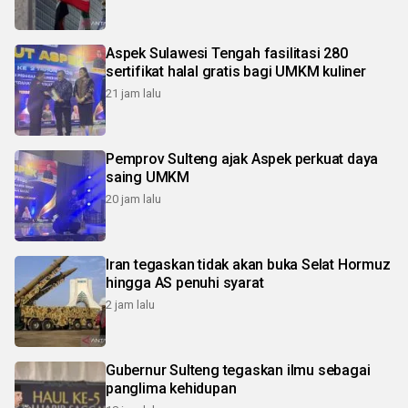
Aspek Sulawesi Tengah fasilitasi 280
sertifikat halal gratis bagi UMKM kuliner
21 jam lalu
Pemprov Sulteng ajak Aspek perkuat daya
saing UMKM
20 jam lalu
Iran tegaskan tidak akan buka Selat Hormuz
hingga AS penuhi syarat
2 jam lalu
Gubernur Sulteng tegaskan ilmu sebagai
panglima kehidupan