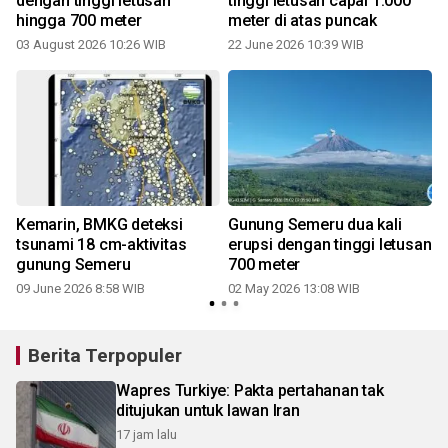
0
dengan tinggi letusan
tinggi letusan capai 1.000
hingga 700 meter
meter di atas puncak
03 August 2026 10:26 WIB
22 June 2026 10:39 WIB
1
r
Kemarin, BMKG deteksi
Gunung Semeru dua kali
tsunami 18 cm-aktivitas
erupsi dengan tinggi letusan
gunung Semeru
700 meter
09 June 2026 8:58 WIB
02 May 2026 13:08 WIB
Berita Terpopuler
Wapres Turkiye: Pakta pertahanan tak
ditujukan untuk lawan Iran
17 jam lalu