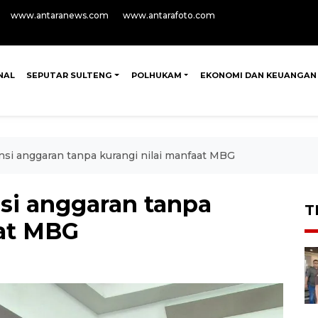
www.antaranews.com
www.antarafoto.com
NAL
SEPUTAR SULTENG
POLHUKAM
EKONOMI DAN KEUANGAN
si anggaran tanpa kurangi nilai manfaat MBG
si anggaran tanpa
T
aat MBG