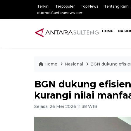
Terkini
Terpopuler
Top News
Tentang Kami
otomotif.antaranews.com
HOME
NASIO
Home
Nasional
BGN dukung efisien
BGN dukung efisien
kurangi nilai manf
Selasa, 26 Mei 2026 11:38 WIB