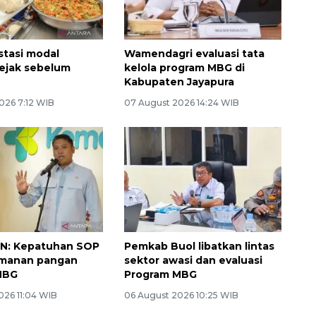
stasi modal
Wamendagri evaluasi tata
ejak sebelum
kelola program MBG di
Kabupaten Jayapura
026 7:12 WIB
07 August 2026 14:24 WIB
GN: Kepatuhan SOP
Pemkab Buol libatkan lintas
amanan pangan
sektor awasi dan evaluasi
MBG
Program MBG
026 11:04 WIB
06 August 2026 10:25 WIB