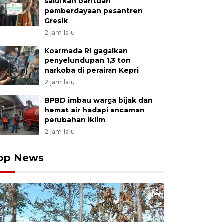
salurkan bantuan
pemberdayaan pesantren
Gresik
2 jam lalu
Koarmada RI gagalkan
penyelundupan 1,3 ton
narkoba di perairan Kepri
2 jam lalu
BPBD imbau warga bijak dan
hemat air hadapi ancaman
perubahan iklim
2 jam lalu
op News