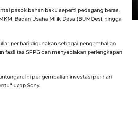
di Satpas Polresta Palu
antai pasok bahan baku seperti pedagang beras,
15 July 2026 14:08 WIB
i, UMKM, Badan Usaha Milik Desa (BUMDes), hingga
iliar per hari digunakan sebagai pengembalian
n fasilitas SPPG dan menyediakan perlengkapan
untungan. Ini pengembalian investasi per hari
ntu," ucap Sony.